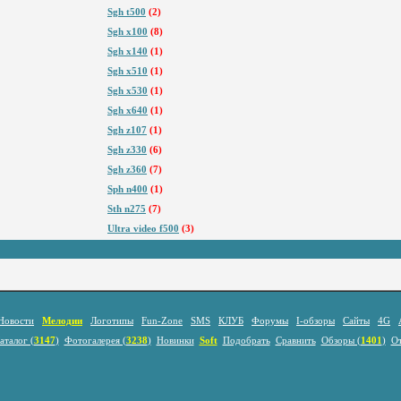
Sgh t500
(2)
Sgh x100
(8)
Sgh x140
(1)
Sgh x510
(1)
Sgh x530
(1)
Sgh x640
(1)
Sgh z107
(1)
Sgh z330
(6)
Sgh z360
(7)
Sph n400
(1)
Sth n275
(7)
Ultra video f500
(3)
Новости
Мелодии
Логотипы
Fun-Zone
SMS
КЛУБ
Форумы
I-обзоры
Сайты
4G
аталог (
3147
)
Фотогалерея (
3238
)
Новинки
Soft
Подобрать
Сравнить
Обзоры (
1401
)
О