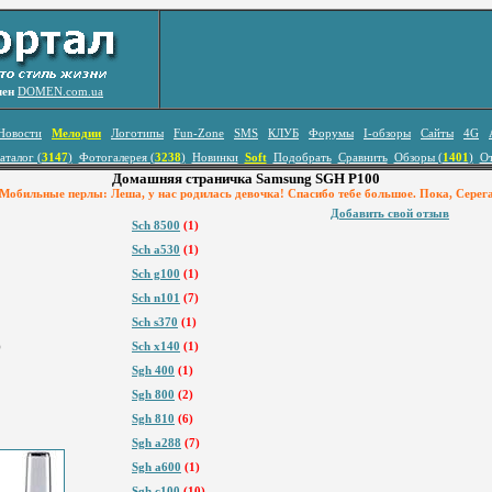
лен
DOMEN.com.ua
Новости
Мелодии
Логотипы
Fun-Zone
SMS
КЛУБ
Форумы
I-обзоры
Сайты
4G
аталог (
3147
)
Фотогалерея (
3238
)
Новинки
Soft
Подобрать
Сравнить
Обзоры (
1401
)
О
Домашняя страничка Samsung SGH P100
Мобильные перлы: Леша, у нас родилась девочка! Спасибо тебе большое. Пока, Серег
Добавить свой отзыв
Sch 8500
(1)
Sch a530
(1)
Sch g100
(1)
Sch n101
(7)
Sch s370
(1)
)
Sch x140
(1)
Sgh 400
(1)
Sgh 800
(2)
Sgh 810
(6)
Sgh a288
(7)
Sgh a600
(1)
Sgh c100
(10)