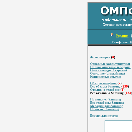
Хостинг предостав
Украина
Телефоны:
К
Фото галерея
(
0
)
Основные характеристики
Полное описание телефона
Описание одной строкой
Описание (старый вид)
Контекстные ссылки
Обзоры телефона
(
2
)
Все обзоры Samsung
(
239
)
Отзывы о телефоне
(
1
)
Все отзывы о Samsung (
133
Новинки от Samsung
Все телефоны Samsung
Мелодии для Samsung
Новости о Samsung
Версия для печати