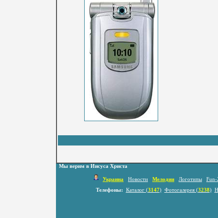
Мы верим в Иисуса Христа
Украина
Новости
Мелодии
Логотипы
Fun-
Телефоны:
Каталог (
3147
)
Фотогалерея (
3238
)
Н