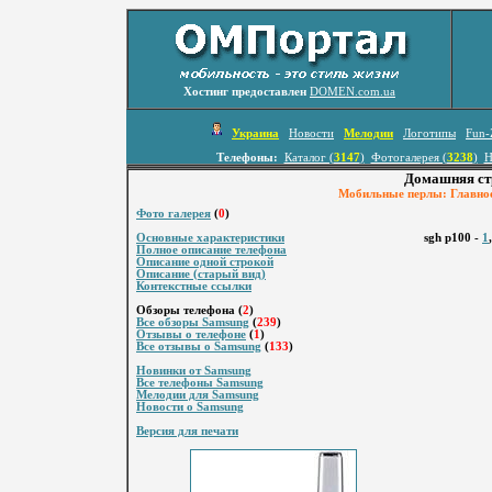
Хостинг предоставлен
DOMEN.com.ua
Украина
Новости
Мелодии
Логотипы
Fun-
Телефоны:
Каталог (
3147
)
Фотогалерея (
3238
)
Н
Домашняя ст
Мобильные перлы: Главное 
Фото галерея
(
0
)
Основные характеристики
sgh p100 -
1
Полное описание телефона
Описание одной строкой
Описание (старый вид)
Контекстные ссылки
Обзоры телефона (
2
)
Все обзоры Samsung
(
239
)
Отзывы о телефоне
(
1
)
Все отзывы о Samsung
(
133
)
Новинки от Samsung
Все телефоны Samsung
Мелодии для Samsung
Новости о Samsung
Версия для печати