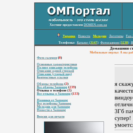
Хостинг предоставлен
DOMEN.com.ua
Украина
Новости
Мелодии
Логотипы
Fun-
Телефоны:
Каталог (
3147
)
Фотогалерея (
3238
)
Н
Домашняя ст
Мобильные перлы: А вы раб
Фото галерея
(
0
)
Основные характеристики
Полное описание телефона
Описание одной строкой
Описание (старый вид)
Контекстные ссылки
я скаж
Обзоры телефона
(
2
)
Все обзоры Samsung
(
239
)
качес
Отзывы о телефоне (
1
)
Все отзывы о Samsung
(
133
)
виндоу
Новинки от Samsung
отличн
Все телефоны Samsung
Мелодии для Samsung
3Гб па
Новости о Samsung
супер!
Версия для печати
умоетс