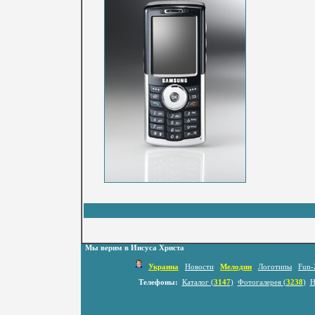
Мы верим в Иисуса Христа
Украина
Новости
Мелодии
Логотипы
Fun-
Телефоны:
Каталог (
3147
)
Фотогалерея (
3238
)
Н