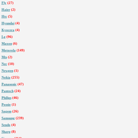
Fly
(27)
Haier
(2)
Htc
(5)
Hyundai
(4)
Kyocera
(4)
Lg
(96)
Maxon
(6)
Motorola
(149)
Mts
(2)
Nec
(10)
Newgen
(1)
Nokia
(255)
Panasonic
(47)
Pantech
(24)
Philips
(46)
Possio
(1)
Sagem
(26)
Samsung
(239)
Sendo
(4)
Sharp
(8)