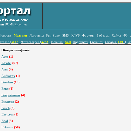
лен
DOMEN.com.ua
Новости
Мелодии
Логотипы
Fun-Zone
SMS
КЛУБ
Форумы
I-обзоры
Сайты
4G
аталог (
3147
)
Фотогалерея (
3238
)
Новинки
Soft
Подобрать
Сравнить
Обзоры (
1401
)
О
Обзоры телефонов
Acer
(1)
Alcatel
(67)
Asus
(4)
Audiovox
(1)
Benefon
(16)
Benq
(4)
Benq-siemens
(4)
Binatone
(2)
Bosch
(3)
Eastcom
(1)
Enol
(3)
Ericsson
(58)