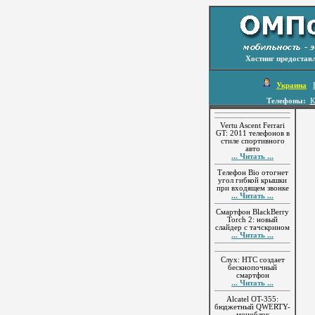
Хостинг предостав
Украина
Телефоны:
К
Vertu Ascent Ferrari
GT: 2011 телефонов в
стиле спортивного
авто
... Читать ...
Телефон Bio отогнет
угол гибкой крышки
при входящем звонке
... Читать ...
Смартфон BlackBerry
Torch 2: новый
слайдер с тачскрином
... Читать ...
Слух: HTC создает
бескнопочный
смартфон
... Читать ...
Alcatel OT-355:
бюджетный QWERTY-
моноблок