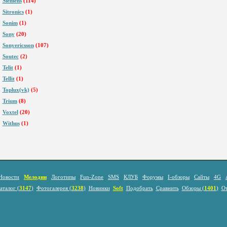
Siemens
(114)
Sitronics
(1)
Sonim
(1)
Sony
(20)
Sonyericsson
(107)
Soutec
(2)
Telit
(1)
Tellit
(1)
Toplux(vk)
(5)
Trium
(8)
Voxtel
(20)
Withus
(1)
Новости
Мелодии
Логотипы
Fun-Zone
SMS
КЛУБ
Форумы
I-обзоры
Сайты
4G
аталог (
3147
)
Фотогалерея (
3238
)
Новинки
Soft
Подобрать
Сравнить
Обзоры (
1401
)
О