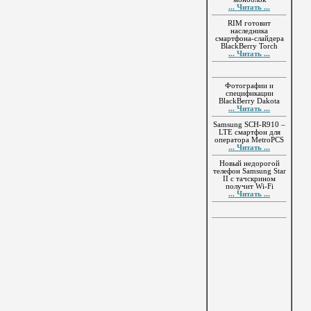
... Читать ...
RIM готовит
наследника
смартфона-слайдера
BlackBerry Torch
... Читать ...
Фотографии и
спецификации
BlackBerry Dakota
... Читать ...
Samsung SCH-R910 –
LTE смартфон для
оператора MetroPCS
... Читать ...
Новый недорогой
телефон Samsung Star
II с тачскрином
получит Wi-Fi
... Читать ...