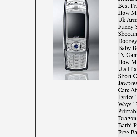
Best Fr
How M
Uk Arm
Funny 
Shooti
Dooney
Baby B
Tv Gam
How Ma
U.s His
Short C
Jawbre
Cars Af
Lyrics 
Ways T
Printab
Dragon
Barbi P
Free Ba