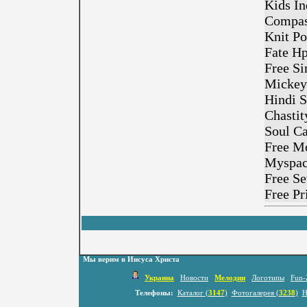
Kids In
Compas
Knit Po
Fate H
Free S
Mickey
Hindi 
Chastit
Soul Ca
Free Mo
Myspac
Free Se
Free Pr
Мы верим в Иисуса Христа
Украина
Новости
Мелодии
Логотипы
Fun-
Телефоны:
Каталог (
3147
)
Фотогалерея (
3238
)
Н