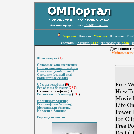
Хостинг предоставлен
DOMEN.com.ua
Украина
Новости
Мелодии
Логотипы
Fun-
Телефоны:
Каталог (
3147
)
Фотогалерея (
3238
)
Н
Домашняя ст
Мобильные пер
Фото галерея
(
0
)
Основные характеристики
Полное описание телефона
Описание одной строкой
Описание (старый вид)
Контекстные ссылки
Free We
Обзоры телефона
(
0
)
Все обзоры Samsung
(
239
)
How To 
Отзывы о телефоне (
1
)
Все отзывы о Samsung
(
133
)
Movie M
Новинки от Samsung
Life On
Все телефоны Samsung
Мелодии для Samsung
Power 
Новости о Samsung
Ion Cli
Версия для печати
Free P
Rectal 