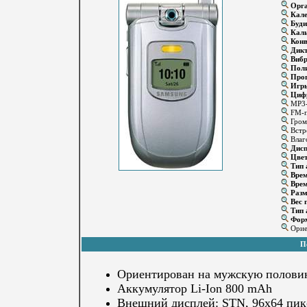
Орга
Кале
Буди
Каль
Конв
Дикт
Вибр
Поли
Прог
Игр
Цифр
MP3-
FM-п
Громк
Встр
Влаго
Дисп
Цвет
Тип 
Врем
Врем
Разм
Вес г
Тип 
Форм
Ориен
П
Ориентирован на мужскую половин
Аккумулятор Li-Ion 800 mAh
Внешний дисплей: STN, 96x64 пик