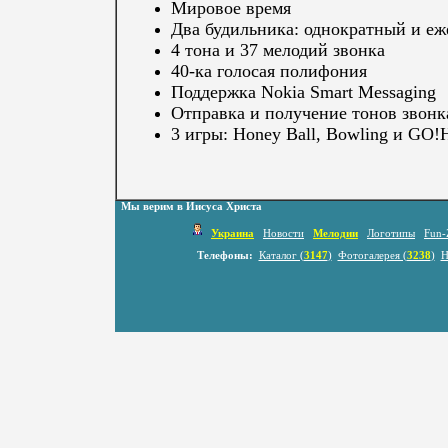
Мировое время
Два будильника: однократный и е
4 тона и 37 мелодий звонка
40-ка голосая полифония
Поддержка Nokia Smart Messaging
Отправка и получение тонов звон
3 игры: Honey Ball, Bowling и GO!
Мы верим в Иисуса Христа
Украина
Новости
Мелодии
Логотипы
Fun-
Телефоны:
Каталог (
3147
)
Фотогалерея (
3238
)
Н