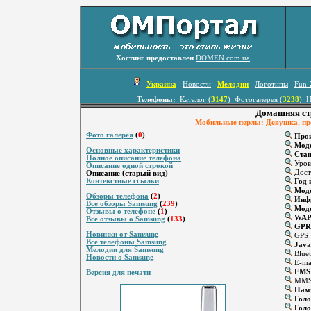
Хостинг предоставлен
DOMEN.com.ua
Украина
Новости
Мелодии
Логотипы
Fun-
Телефоны:
Каталог (
3147
)
Фотогалерея (
3238
)
Н
Домашняя ст
Мобильные перлы: Девушка, про
Фото галерея
(
0
)
Прои
Мод
Основные характеристики
Стан
Полное описание телефона
Уров
Описание одной строкой
Дост
Описание (старый вид)
Контекстные ссылки
Год 
Моде
Обзоры телефона
(
2
)
Инфр
Все обзоры Samsung
(
239
)
Мод
Отзывы о телефоне
(
1
)
WA
Все отзывы о Samsung
(
133
)
GPR
Новинки от Samsung
GPS
Все телефоны Samsung
Java
Мелодии для Samsung
Bluet
Новости о Samsung
E-ma
EMS
Версия для печати
MM
Памя
Голо
Голо