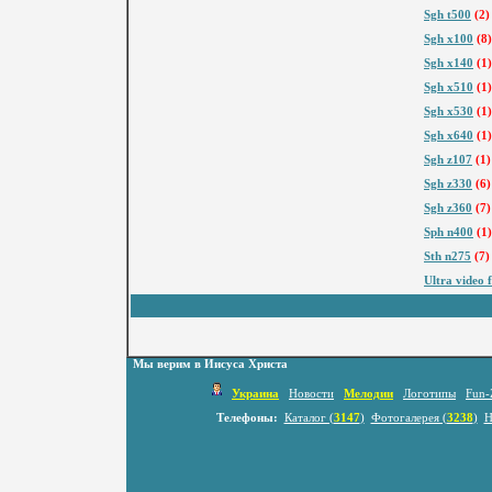
Sgh t500
(2)
Sgh x100
(8)
Sgh x140
(1)
Sgh x510
(1)
Sgh x530
(1)
Sgh x640
(1)
Sgh z107
(1)
Sgh z330
(6)
Sgh z360
(7)
Sph n400
(1)
Sth n275
(7)
Ultra video 
Мы верим в Иисуса Христа
Украина
Новости
Мелодии
Логотипы
Fun-
Телефоны:
Каталог (
3147
)
Фотогалерея (
3238
)
Н