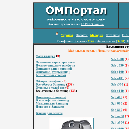
Хостинг предоставлен
DOMEN.com.ua
Украина
Новости
Мелодии
Логотипы
Fun-
Телефоны:
Каталог (
3147
)
Фотогалерея (
3238
)
Н
Домашняя ст
Мобильные перлы: Лена, не pаскачивай 
Фото галерея
(
0
)
Sch 8500
(1)
Основные характеристики
Полное описание телефона
Sch a530
(1)
Описание одной строкой
Описание (старый вид)
Sch g100
(1)
Контекстные ссылки
Sch n101
(7)
Обзоры телефона
(
0
)
Все обзоры Samsung
(
239
)
Sch s370
(1)
Отзывы о телефоне
(
0
)
Все отзывы о Samsung (
133
)
Sch x140
(1)
Новинки от Samsung
Sgh 400
(1)
Все телефоны Samsung
Мелодии для Samsung
Sgh 800
(2)
Новости о Samsung
Sgh 810
(6)
Версия для печати
Sgh a288
(7)
Sgh a600
(1)
Sgh c100
(10