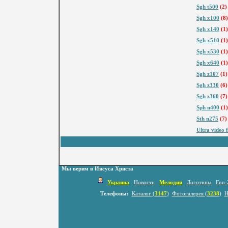
Sgh t500
(2)
Sgh x100
(8)
Sgh x140
(1)
Sgh x510
(1)
Sgh x530
(1)
Sgh x640
(1)
Sgh z107
(1)
Sgh z330
(6)
Sgh z360
(7)
Sph n400
(1)
Sth n275
(7)
Ultra video 
Мы верим в Иисуса Христа
Украина
Новости
Мелодии
Логотипы
Fun-
Телефоны:
Каталог (
3147
)
Фотогалерея (
3238
)
Н