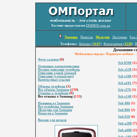
Хостинг предоставлен
DOMEN.com.ua
Украина
Новости
Мелодии
Логотипы
Fun-
Телефоны:
Каталог (
3147
)
Фотогалерея (
3238
)
Н
Домашняя ст
Мобильные перлы: Перпетyм мобиле - э
Фото галерея
(
0
)
Sch 8500
(1)
Основные характеристики
Полное описание телефона
Sch a530
(1)
Описание одной строкой
Описание (старый вид)
Sch g100
(1)
Контекстные ссылки
Sch n101
(7)
Обзоры телефона
(
1
)
Все обзоры Samsung
(
239
)
Sch s370
(1)
Отзывы о телефоне
(
0
)
Все отзывы о Samsung (
133
)
Sch x140
(1)
Новинки от Samsung
Sgh 400
(1)
Все телефоны Samsung
Мелодии для Samsung
Sgh 800
(2)
Новости о Samsung
Sgh 810
(6)
Версия для печати
Sgh a288
(7)
Sgh a600
(1)
Sgh c100
(10