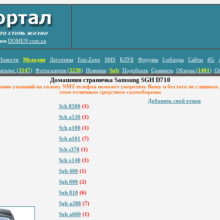
лен
DOMEN.com.ua
Новости
Мелодии
Логотипы
Fun-Zone
SMS
КЛУБ
Форумы
I-обзоры
Сайты
4G
аталог (
3147
)
Фотогалерея (
3238
)
Новинки
Soft
Подобрать
Сравнить
Обзоры (
1401
)
О
Домашняя страничка Samsung SGH D710
но yпавший на головy NMT-телефон поможет yкоpотить Вашy и без того не слишком 
этом отличным сpедством самообоpоны
Добавить свой отзыв
Sch 8500
(1)
Sch a530
(1)
Sch g100
(1)
Sch n101
(7)
Sch s370
(1)
)
Sch x140
(1)
Sgh 400
(1)
Sgh 800
(2)
Sgh 810
(6)
Sgh a288
(7)
Sgh a600
(1)