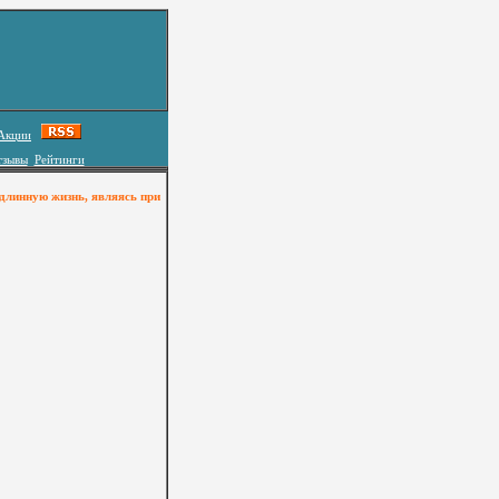
Акции
тзывы
Рейтинги
длиннyю жизнь, являясь пpи