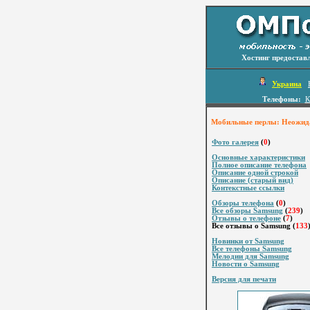
Хостинг предостав
Украина
Телефоны:
К
Мобильные перлы: Неожидан
Фото галерея
(
0
)
Основные характеристики
Полное описание телефона
Описание одной строкой
Описание (старый вид)
Контекстные ссылки
Обзоры телефона
(
0
)
Все обзоры Samsung
(
239
)
Отзывы о телефоне
(
7
)
Все отзывы о Samsung (
133
Новинки от Samsung
Все телефоны Samsung
Мелодии для Samsung
Новости о Samsung
Версия для печати