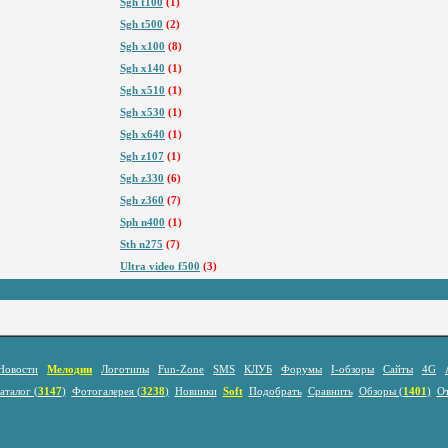
Sgh t100
(1)
Sgh t500
(2)
Sgh x100
(8)
Sgh x140
(1)
Sgh x510
(1)
Sgh x530
(1)
Sgh x640
(1)
Sgh z107
(1)
Sgh z330
(6)
Sgh z360
(7)
Sph n400
(1)
Sth n275
(7)
Ultra video f500
(3)
Новости
Мелодии
Логотипы
Fun-Zone
SMS
КЛУБ
Форумы
I-обзоры
Сайты
4G
аталог (
3147
)
Фотогалерея (
3238
)
Новинки
Soft
Подобрать
Сравнить
Обзоры (
1401
)
О