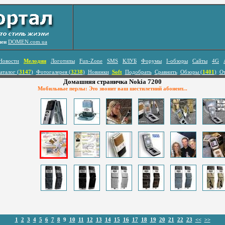
лен
DOMEN.com.ua
Новости
Мелодии
Логотипы
Fun-Zone
SMS
КЛУБ
Форумы
I-обзоры
Сайты
4G
аталог (
3147
)
Фотогалерея (
3238
)
Новинки
Soft
Подобрать
Сравнить
Обзоры (
1401
)
О
Домашняя страничка Nokia 7200
Мобильные перлы: Это звонит ваш шестилетний абонент...
1
2
3
4
5
6
7
8
9
10
11
12
13
14
15
16
17
18
19
20
21
22
23
<<
>>