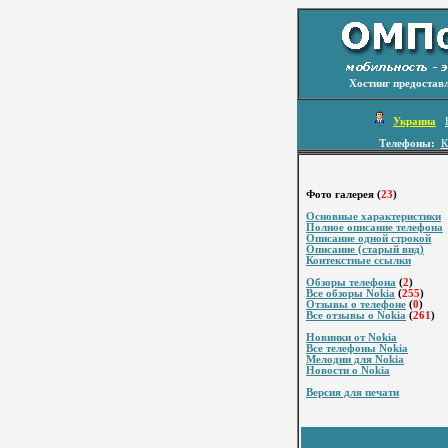
Хостинг предостав
Украина
Телефоны:
К
Фото галерея (
23
)
Основные характеристики
Полное описание телефона
Описание одной строкой
Описание (старый вид)
Контекстные ссылки
Обзоры телефона
(
2
)
Все обзоры Nokia
(
255
)
Отзывы о телефоне
(
0
)
Все отзывы о Nokia
(
261
)
Новинки от Nokia
Все телефоны Nokia
Мелодии для Nokia
Новости о Nokia
Версия для печати