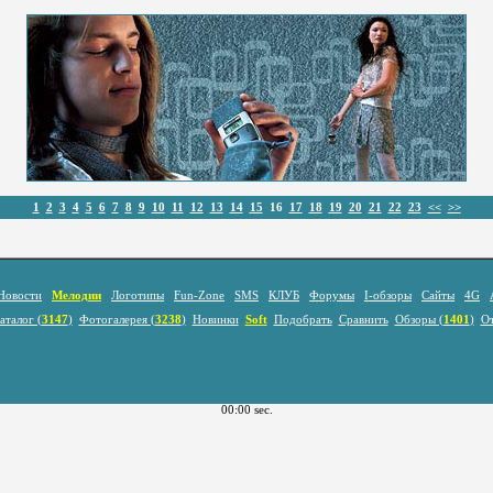
1
2
3
4
5
6
7
8
9
10
11
12
13
14
15
16
17
18
19
20
21
22
23
<<
>>
Новости
Мелодии
Логотипы
Fun-Zone
SMS
КЛУБ
Форумы
I-обзоры
Сайты
4G
аталог (
3147
)
Фотогалерея (
3238
)
Новинки
Soft
Подобрать
Сравнить
Обзоры (
1401
)
О
00:00 sec.