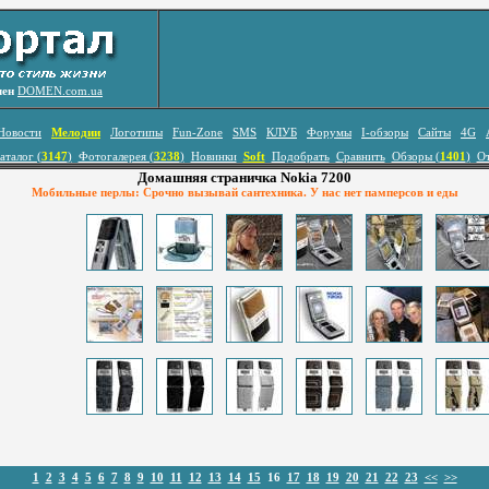
лен
DOMEN.com.ua
Новости
Мелодии
Логотипы
Fun-Zone
SMS
КЛУБ
Форумы
I-обзоры
Сайты
4G
аталог (
3147
)
Фотогалерея (
3238
)
Новинки
Soft
Подобрать
Сравнить
Обзоры (
1401
)
О
Домашняя страничка Nokia 7200
Мобильные перлы: Срочно вызывай сантехника. У нас нет памперсов и еды
1
2
3
4
5
6
7
8
9
10
11
12
13
14
15
16
17
18
19
20
21
22
23
<<
>>