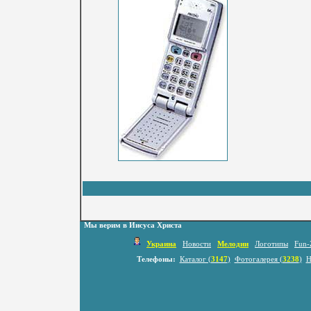
Мы верим в Иисуса Христа
Украина
Новости
Мелодии
Логотипы
Fun-
Телефоны:
Каталог (
3147
)
Фотогалерея (
3238
)
Н