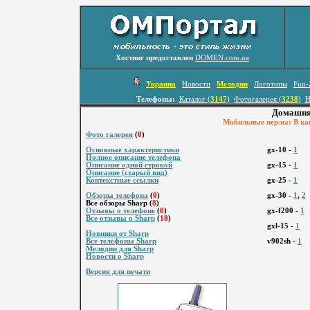
Хостинг предоставлен
DOMEN.com.ua
Украина
Новости
Мелодии
Логотипы
Fun-
Телефоны:
Каталог (
3147
)
Фотогалерея (
3238
)
Н
Домашняя
Мобильные перлы: В как
Фото галерея
(
0
)
Основные характеристики
gx-10 -
1
Полное описание телефона
Описание одной строкой
gx-15 -
1
Описание (старый вид)
Контекстные ссылки
gx-25 -
1
Обзоры телефона
(
0
)
gx-30 -
1
,
2
Все обзоры Sharp (
8
)
Отзывы о телефоне
(
0
)
gx-f200 -
1
Все отзывы о Sharp
(
18
)
gxl-15 -
1
Новинки от Sharp
Все телефоны Sharp
v902sh -
1
Мелодии для Sharp
Новости о Sharp
Версия для печати