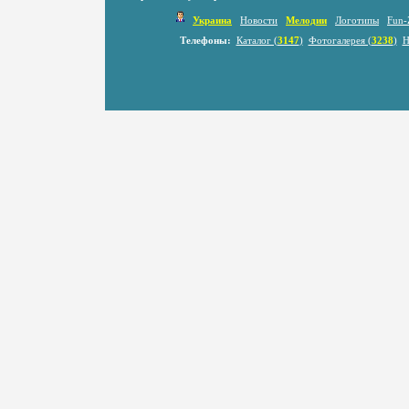
Украина
Новости
Мелодии
Логотипы
Fun-
Телефоны:
Каталог (
3147
)
Фотогалерея (
3238
)
Н