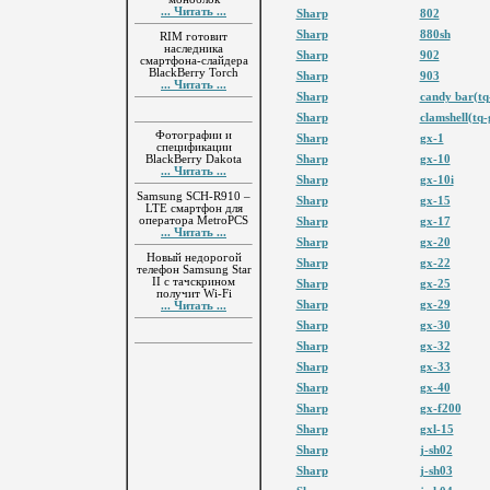
... Читать ...
Sharp
802
Sharp
880sh
RIM готовит
наследника
Sharp
902
смартфона-слайдера
BlackBerry Torch
Sharp
903
... Читать ...
Sharp
candy bar(tq
Sharp
clamshell(tq
Фотографии и
Sharp
gx-1
спецификации
BlackBerry Dakota
Sharp
gx-10
... Читать ...
Sharp
gx-10i
Samsung SCH-R910 –
Sharp
gx-15
LTE смартфон для
оператора MetroPCS
Sharp
gx-17
... Читать ...
Sharp
gx-20
Новый недорогой
Sharp
gx-22
телефон Samsung Star
II с тачскрином
Sharp
gx-25
получит Wi-Fi
Sharp
gx-29
... Читать ...
Sharp
gx-30
Sharp
gx-32
Sharp
gx-33
Sharp
gx-40
Sharp
gx-f200
Sharp
gxl-15
Sharp
j-sh02
Sharp
j-sh03