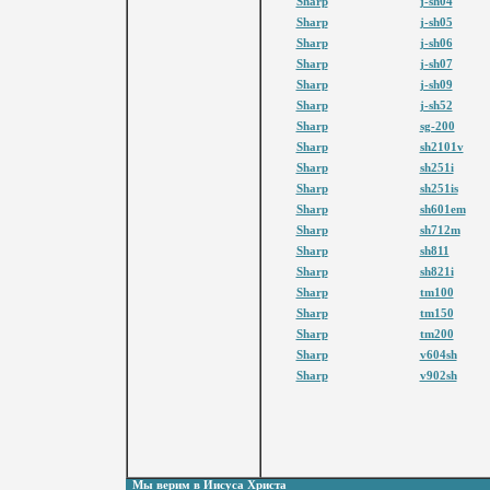
Sharp
j-sh04
Sharp
j-sh05
Sharp
j-sh06
Sharp
j-sh07
Sharp
j-sh09
Sharp
j-sh52
Sharp
sg-200
Sharp
sh2101v
Sharp
sh251i
Sharp
sh251is
Sharp
sh601em
Sharp
sh712m
Sharp
sh811
Sharp
sh821i
Sharp
tm100
Sharp
tm150
Sharp
tm200
Sharp
v604sh
Sharp
v902sh
Мы верим в Иисуса Христа