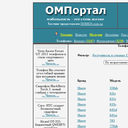
Хостинг предоставлен
DOMEN.com.ua
Украина
Новости
Мелодии
Логотипы
Fun-
Телефоны:
Каталог (
3147
)
Фотогалерея (
3238
)
Н
Телеф
Vertu Ascent Ferrari
GT: 2011 телефонов в
Фильтр:
Доступность в странах 
стиле спортивного
авто
... Читать ...
Телефон Bio отогнет
угол гибкой крышки
при входящем звонке
... Читать ...
Брэнд
Модель
Смартфон BlackBerry
Sharp
550sh
Torch 2: новый
слайдер с тачскрином
Sharp
611s
... Читать ...
Sharp
631s
Sharp
633s
Слух: HTC создает
бескнопочный
Sharp
641sf
смартфон
... Читать ...
Sharp
641ss
Sharp
703
Alcatel OT-355:
бюджетный QWERTY-
Sharp
770sh
моноблок