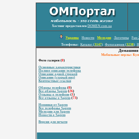
Хостинг предоставлен
DOMEN.com.ua
Украина
Новости
Мелодии
Логотипы
Fun-
Телефоны:
Каталог (
3147
)
Фотогалерея (
3238
)
Н
Домашняя 
Мобильные перлы: Купи
Фото галерея (
0
)
Основные характеристики
Полное описание телефона
Описание одной строкой
Описание (старый вид)
Контекстные ссылки
Обзоры телефона
(
0
)
Все обзоры Sagem
(
26
)
Отзывы о телефоне
(
1
)
Все отзывы о Sagem
(
73
)
Новинки от Sagem
Все телефоны Sagem
Мелодии для Sagem
Новости о Sagem
Версия для печати