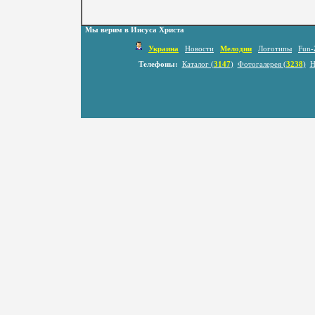
Мы верим в Иисуса Христа
Украина
Новости
Мелодии
Логотипы
Fun-
Телефоны:
Каталог (
3147
)
Фотогалерея (
3238
)
Н