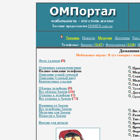
Хостинг предоставлен
DOMEN.com.ua
Украина
Новости
Мелодии
Логотипы
Fun-
Телефоны:
Каталог (
3147
)
Фотогалерея (
3238
)
Н
Домашняя 
Мобильные перлы: Я тут говорил с ваши
Фото галерея
(
0
)
Основные характеристики
Прои
Полное описание телефона
Мод
Описание одной строкой
Стан
Описание (старый вид)
Моде
Контекстные ссылки
Год 
Обзоры телефона
(
0
)
Уров
Все обзоры Sagem
(
26
)
Дост
Отзывы о телефоне
(
1
)
Ориен
Все отзывы о Sagem
(
73
)
Новинки от Sagem
Все телефоны Sagem
Вес г
Мелодии для Sagem
Разм
Новости о Sagem
Тип 
Версия для печати
Врем
Врем
Форм
Тип 