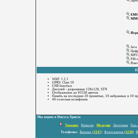
Прог
EMS
MM
Игр
Java
Цифр
MP3-
FM-п
Влаго
П
WAP: 1.2.1
GPRS: Class 10
USB Interface
Дисплей - разрешение 128х128, STN
Отображение до 65536 цветов
Память на последние 20 принятых, 10 набранных и 10 п
40-голосная полифония
Мы верим в Иисуса Христа
Украина
Новости
Мелодии
Логотипы
Fun-
Телефоны:
Каталог (
3147
)
Фотогалерея (
3238
)
Н