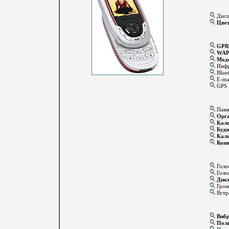
Диспл
Цвет
GPR
WA
Мод
Инфр
Bluet
E-ma
GPS
Памят
Орга
Кале
Буди
Каль
Конв
Голо
Голос
Дикт
Громк
Встр
Вибр
Поли