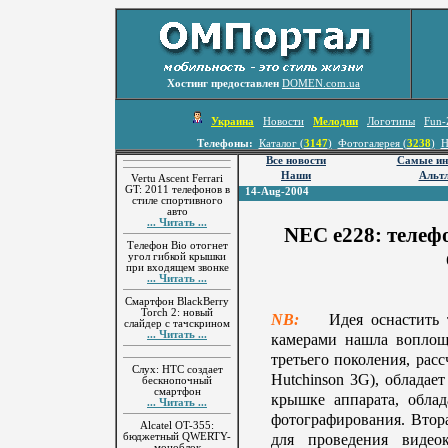
Хостинг предоставлен
DOMEN.com.ua
Украина
Новости
Мелодии
Логотипы
Fun-
Телефоны:
Каталог (
3147
)
Фотогалерея (
3238
)
Н
Все новости
Самые ин
Наши
Альтл
Vertu Ascent Ferrari
GT: 2011 телефонов в
14-Aug-2004
стиле спортивного
авто
... Читать ...
NEC e228: телеф
Телефон Bio отогнет
угол гибкой крышки
при входящем звонке
... Читать ...
Смартфон BlackBerry
Torch 2: новый
NB:
Идея оснастить т
слайдер с тачскрином
... Читать ...
камерами нашла воплощ
третьего поколения, рас
Слух: HTC создает
Hutchinson 3G), обладае
бескнопочный
смартфон
крышке аппарата, обла
... Читать ...
фотографирования. Втор
Alcatel OT-355:
для проведения видео
бюджетный QWERTY-
моноблок