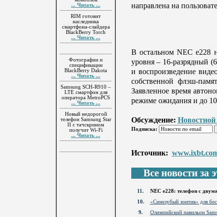
направлена на пользовате
... Читать ...
RIM готовит
наследника
смартфона-слайдера
BlackBerry Torch
... Читать ...
В остальном NEC e228 н
Фотографии и
уровня – 16-разрядный (
спецификации
и воспроизведение виде
BlackBerry Dakota
... Читать ...
собственной флэш-памя
Samsung SCH-R910 –
Заявленное время автоном
LTE смартфон для
оператора MetroPCS
режиме ожидания и до 10
... Читать ...
Новый недорогой
Обсуждение:
Новостной
телефон Samsung Star
II с тачскрином
Подписка:
получит Wi-Fi
... Читать ...
Источник:
www.ixbt.co
Все новости за эт
11.
NEC e228: телефон с двум
10.
«Синезубый зонтик» для бе
9.
Олимпийский павильон Sam