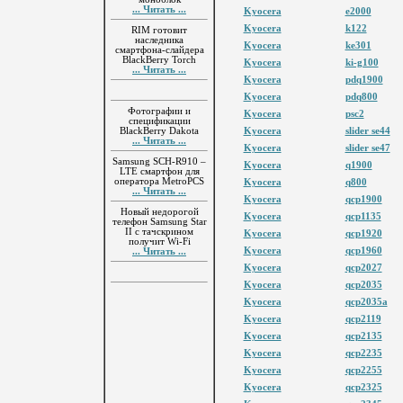
... Читать ...
Kyocera
e2000
Kyocera
k122
RIM готовит
наследника
Kyocera
ke301
смартфона-слайдера
BlackBerry Torch
Kyocera
ki-g100
... Читать ...
Kyocera
pdq1900
Kyocera
pdq800
Фотографии и
Kyocera
psc2
спецификации
BlackBerry Dakota
Kyocera
slider se44
... Читать ...
Kyocera
slider se47
Samsung SCH-R910 –
Kyocera
q1900
LTE смартфон для
оператора MetroPCS
Kyocera
q800
... Читать ...
Kyocera
qcp1900
Новый недорогой
Kyocera
qcp1135
телефон Samsung Star
II с тачскрином
Kyocera
qcp1920
получит Wi-Fi
Kyocera
qcp1960
... Читать ...
Kyocera
qcp2027
Kyocera
qcp2035
Kyocera
qcp2035a
Kyocera
qcp2119
Kyocera
qcp2135
Kyocera
qcp2235
Kyocera
qcp2255
Kyocera
qcp2325