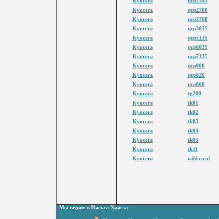
Kyocera
qcp2345
Kyocera
qcp2700
Kyocera
qcp2760
Kyocera
qcp3035
Kyocera
qcp5135
Kyocera
qcp6035
Kyocera
qcp7135
Kyocera
qcp800
Kyocera
qcp820
Kyocera
qcp860
Kyocera
tg200
Kyocera
tk01
Kyocera
tk02
Kyocera
tk03
Kyocera
tk04
Kyocera
tk05
Kyocera
tk11
Kyocera
wild card
Мы верим в Иисуса Христа