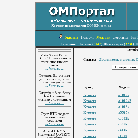
Хостинг предоставлен
DOMEN.com.ua
Украина
Новости
Мелодии
Логотипы
Fun-
Телефоны:
Каталог (
3147
)
Фотогалерея (
3238
)
Н
Телеф
Vertu Ascent Ferrari
GT: 2011 телефонов в
Фильтр:
Доступность в странах 
стиле спортивного
авто
... Читать ...
Телефон Bio отогнет
угол гибкой крышки
при входящем звонке
... Читать ...
Брэнд
Модель
Смартфон BlackBerry
Kyocera
a1012k
Torch 2: новый
слайдер с тачскрином
Kyocera
a1012k2
... Читать ...
Kyocera
a1013k
Kyocera
a5515k
Слух: HTC создает
бескнопочный
Kyocera
c3002k
смартфон
... Читать ...
Kyocera
c307k
Kyocera
c414k
Alcatel OT-355:
бюджетный QWERTY-
Kyocera
e1000
моноблок