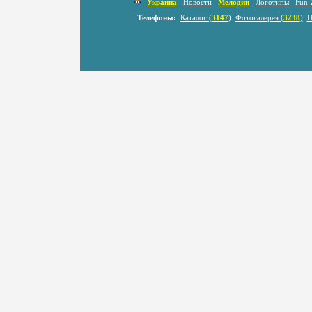
Украина
Новости
Мелодии
Логотипы
Fun-
Телефоны:
Каталог (
3147
)
Фотогалерея (
3238
)
Н