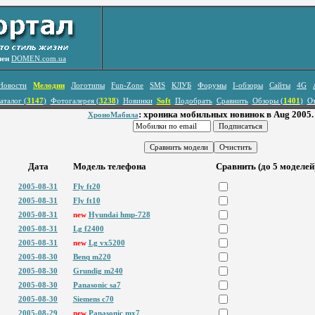
лен
DOMEN.com.ua
Новости
Мелодии
Логотипы
Fun-Zone
SMS
КЛУБ
Форумы
I-обзоры
Сайты
4G
аталог (
3147
)
Фотогалерея (
3238
)
Новинки
Soft
Подобрать
Сравнить
Обзоры (
1401
)
О
: хроника мобильных новинок в Aug 2005.
ХроноМабила
Дата
Модель телефона
Сравнить (до 5 моделей
2005-08-31
Fly ft20
2005-08-31
Fly ft10
2005-08-31
new
Hyundai hmp-728
2005-08-31
Lg f2400
2005-08-31
new
Lg vx5200
2005-08-30
Benq m220
2005-08-30
Grundig m240
2005-08-30
Panasonic sa7
2005-08-30
Siemens c70
2005-08-29
new
Panasonic mx7