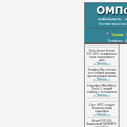
Хостинг предостав
Украина
Телефоны:
К
Vertu Ascent Ferrari
GT: 2011 телефонов в
стиле спортивного
авто
... Читать ...
Телефон Bio отогнет
угол гибкой крышки
при входящем звонке
... Читать ...
Смартфон BlackBerry
Torch 2: новый
слайдер с тачскрином
... Читать ...
Слух: HTC создает
бескнопочный
смартфон
... Читать ...
Alcatel OT-355:
бюджетный QWERTY-
моноблок