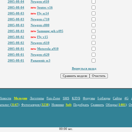
2005-08-04
Newgen s410
2005-08-04
new
Soutec v16
2005-08-03
new
Fly sc14
2005-08-03
Newgen c710
2005-08-03
Newgen c800
2005-08-03
new
Samsung sgh x495
2005-08-02
new
Fly v15
2005-08-02
Newgen c610
2005-08-01
new
Motorola a910
2005-08-01
Newgen c620
2005-08-01
Panasonic sc3
Вернуться назад
Новости
Мелодии
Логотипы
Fun-Zone
SMS
КЛУБ
Форумы
I-обзоры
Сайты
4G
аталог (
3147
)
Фотогалерея (
3238
)
Новинки
Soft
Подобрать
Сравнить
Обзоры (
1401
)
О
00:00 sec.