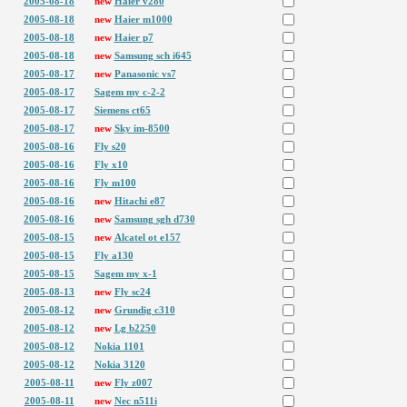
2005-08-18
new
Haier v280
2005-08-18
new
Haier m1000
2005-08-18
new
Haier p7
2005-08-18
new
Samsung sch i645
2005-08-17
new
Panasonic vs7
2005-08-17
Sagem my c-2-2
2005-08-17
Siemens ct65
2005-08-17
new
Sky im-8500
2005-08-16
Fly s20
2005-08-16
Fly x10
2005-08-16
Fly m100
2005-08-16
new
Hitachi e87
2005-08-16
new
Samsung sgh d730
2005-08-15
new
Alcatel ot e157
2005-08-15
Fly a130
2005-08-15
Sagem my x-1
2005-08-13
new
Fly sc24
2005-08-12
new
Grundig c310
2005-08-12
new
Lg b2250
2005-08-12
Nokia 1101
2005-08-12
Nokia 3120
2005-08-11
new
Fly z007
2005-08-11
new
Nec n511i