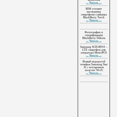
... Читать ...
RIM готовит
наследника
смартфона-слайдера
BlackBerry Torch
... Читать ...
Фотографии и
спецификации
BlackBerry Dakota
... Читать ...
Samsung SCH-R910 –
LTE смартфон для
оператора MetroPCS
... Читать ...
Новый недорогой
телефон Samsung Star
II с тачскрином
получит Wi-Fi
... Читать ...