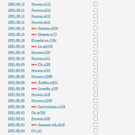
2005-08-11
Newgen n531
2005-08-11
Newgen n521
2005-08-11
Newgen n511
2005-08-11
Newgen n611
2005-08-11
new
Siemens cf110
2005-08-11
new
Siemens cc75
2005-08-10
Hyundai gx-218c
2005-08-10
new
Lg m4330
2005-08-10
Newgen s320
2005-08-10
Newgen e211
2005-08-09
new
Fly z200
2005-08-09
Newgen s310
2005-08-09
Newgen e1000
2005-08-09
new
Toshiba ts921
2005-08-08
new
Grundig a110
2005-08-08
Newgen s330
2005-08-08
Newgen e1100
2005-08-08
new
Sonyericsson w550
2005-08-05
Fly m760
2005-08-05
Newgen s340
2005-08-05
new
Samsung sgh x620
2005-08-04
Fly s15