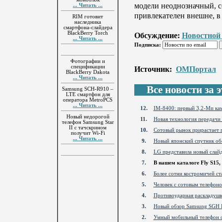
модели неоднозначный, с
... Читать ...
привлекателен внешне, в
RIM готовит
наследника
смартфона-слайдера
BlackBerry Torch
Обсуждение:
Новостной
... Читать ...
Подписка:
Фотографии и
спецификации
Источник:
ОМПортал
BlackBerry Dakota
... Читать ...
Все новости за эт
Samsung SCH-R910 –
LTE смартфон для
оператора MetroPCS
... Читать ...
12.
IM-8400: первый 3,2-Мп кам
Новый недорогой
11.
Новая технология передачи 
телефон Samsung Star
II с тачскрином
10.
Сотовый рынок прирастает 
получит Wi-Fi
... Читать ...
9.
Новый японский спутник об
8.
LG представила новый слай
7.
В нашем каталоге Fly S15,
6.
Более сотни костромичей ст
5.
Человек с сотовым телефоно
4.
Противоударная раскладушк
3.
Новый обзор Samsung SGH 
2.
Умный мобильный телефон о