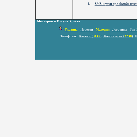
1.
SMS-шутки про бомбы нака
Мы верим в Иисуса Христа
Украина
Новости
Мелодии
Логотипы
Fun-
Телефоны:
Каталог (
3147
)
Фотогалерея (
3238
)
Н