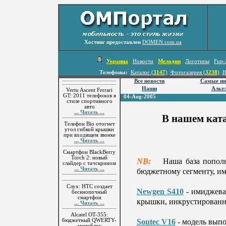
Хостинг предоставлен
DOMEN.com.ua
Украина
Новости
Мелодии
Логотипы
Fun-
Телефоны:
Каталог (
3147
)
Фотогалерея (
3238
)
Н
Все новости
Самые ин
Наши
Альтл
Vertu Ascent Ferrari
GT: 2011 телефонов в
04-Aug-2005
стиле спортивного
авто
... Читать ...
В нашем ката
Телефон Bio отогнет
угол гибкой крышки
при входящем звонке
... Читать ...
Смартфон BlackBerry
Torch 2: новый
NB:
Наша база пополн
слайдер с тачскрином
... Читать ...
бюджетному сегменту, и
Слух: HTC создает
Newgen S410
- имиджева
бескнопочный
смартфон
крышки, инкрустированн
... Читать ...
Alcatel OT-355:
Soutec V16
- модель выпо
бюджетный QWERTY-
моноблок