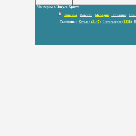
Мы верим в Иисуса Христа
Украина
Новости
Мелодии
Логотипы
Fun-
Телефоны:
Каталог (
3147
)
Фотогалерея (
3238
)
Н