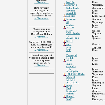
bsl-184
Киев
... Читать ...
andrew-o
Черновцы
RIM готовит
Solar Lady
Днепропет
наследника
Шурик
Киев
смартфона-слайдера
maks007
Киев
BlackBerry Torch
Lyoshik
Киев, Хме
... Читать ...
Боцман
Харьков
fil
Черновцы
addone
Киев
avatar
Киев
Фотографии и
Sloxy
Одесса
спецификации
WhL.Spider
Харьков
BlackBerry Dakota
yk
Киев
... Читать ...
shurik1980
Донецк
SLON
Samsung SCH-R910 –
rudz
Одесса
LTE смартфон для
оператора MetroPCS
Ken
Харьков
... Читать ...
ЮГ
Киев
Новый недорогой
Геннадий
телефон Samsung Star
Leshik
Киев
II с тачскрином
SEAL
Киев
получит Wi-Fi
qvazi
Киев
... Читать ...
sanyaba
velo
Киев
:OxYgeN:
Житомир
+380505381514
Черновцы
Michail
Киев
Mr.Mel.
Киев
A_L_E_X_
Павлоград
tosya
Харьков
Ded
Рівне
Serjme@
Донецк
Splash
Южноукра
linesoft
Kyiv
NAT
Южноукра