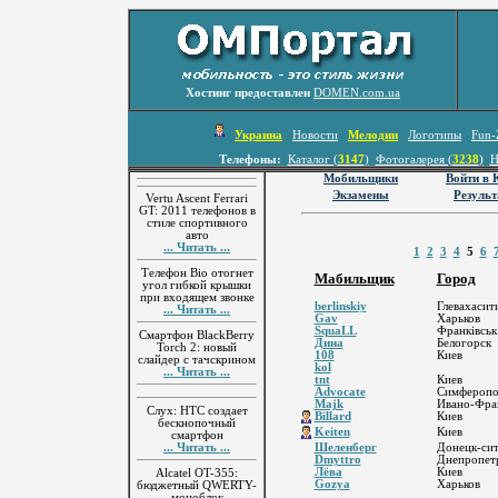
Хостинг предоставлен
DOMEN.com.ua
Украина
Новости
Мелодии
Логотипы
Fun-
Телефоны:
Каталог (
3147
)
Фотогалерея (
3238
)
Н
Мобильщики
Войти в
Экзамены
Резуль
Vertu Ascent Ferrari
GT: 2011 телефонов в
стиле спортивного
авто
... Читать ...
1
2
3
4
5
6
Телефон Bio отогнет
Мабильщик
Город
угол гибкой крышки
при входящем звонке
berlinskiy
Глевахасит
... Читать ...
Gav
Харьков
SquaLL
Франківсь
Смартфон BlackBerry
Дина
Белогорск
Torch 2: новый
108
Киев
слайдер с тачскрином
kol
... Читать ...
tnt
Киев
Advocate
Симфероп
Majk
Ивано-Фра
Слух: HTC создает
Billard
Киев
бескнопочный
Keiten
Киев
смартфон
... Читать ...
Шеленберг
Донецк-си
Dmyttro
Днепропет
Лёва
Киев
Alcatel OT-355:
Gozya
Харьков
бюджетный QWERTY-
моноблок