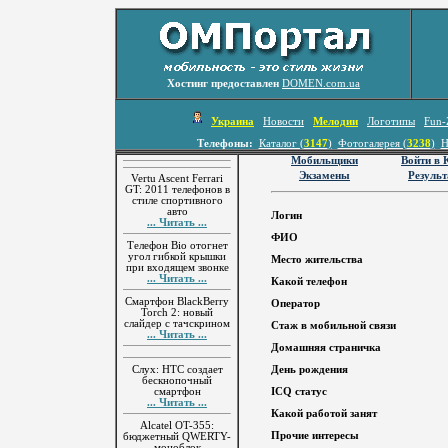
Хостинг предоставлен
DOMEN.com.ua
Украина
Новости
Мелодии
Логотипы
Fun-
Телефоны:
Каталог (
3147
)
Фотогалерея (
3238
)
Н
Мобильщики
Войти в
Экзамены
Резуль
Vertu Ascent Ferrari
GT: 2011 телефонов в
стиле спортивного
авто
Логин
... Читать ...
ФИО
Телефон Bio отогнет
угол гибкой крышки
Место жительства
при входящем звонке
... Читать ...
Какой телефон
Смартфон BlackBerry
Оператор
Torch 2: новый
слайдер с тачскрином
Стаж в мобильной связи
... Читать ...
Домашняя страничка
Слух: HTC создает
День рождения
бескнопочный
смартфон
ICQ статус
... Читать ...
Какой работой занят
Alcatel OT-355:
Прочие интересы
бюджетный QWERTY-
моноблок