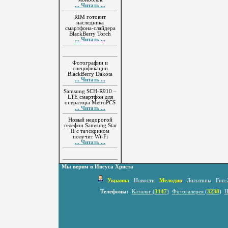
... Читать ...
RIM готовит
наследника
смартфона-слайдера
BlackBerry Torch
... Читать ...
Фотографии и
спецификации
BlackBerry Dakota
... Читать ...
Samsung SCH-R910 –
LTE смартфон для
оператора MetroPCS
... Читать ...
Новый недорогой
телефон Samsung Star
II с тачскрином
получит Wi-Fi
... Читать ...
Мы верим в Иисуса Христа
Украина
Новости
Мелодии
Логотипы
Fun-
Телефоны:
Каталог (
3147
)
Фотогалерея (
3238
)
Н