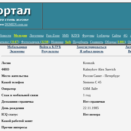
лен
DOMEN.com.ua
Новости
Мелодии
Логотипы
Fun-Zone
SMS
КЛУБ
Форумы
I-обзоры
Сайты
4G
аталог (
3147
)
Фотогалерея (
3238
)
Новинки
Soft
Подобрать
Сравнить
Обзоры (
1401
)
О
Мобильщики
Войти в КЛУБ
Зарегистрироваться
Акт
Экзамены
Результаты
Я забыл пароль
В
Логин
Kremzik
ФИО
Kalmykov Alex Saevich
Место жительства
Россия Санкт - Петербург
Какой телефон
Siemens C 45
Оператор
GSM Лайт
Стаж в мобильной связи
1 год
Домашняя страничка
Нет странички
День рождения
22.11.1985
ICQ статус
Нет номера
Какой работой занят
Прочие интересы