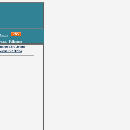
Акции
тзывы
Рейтинги
ивировать логин
ыйти из КЛУБа