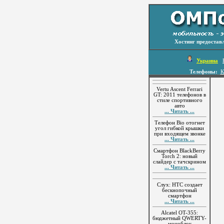
Хостинг предостав
Украина
Телефоны:
К
Vertu Ascent Ferrari
GT: 2011 телефонов в
стиле спортивного
авто
... Читать ...
Телефон Bio отогнет
угол гибкой крышки
при входящем звонке
... Читать ...
Смартфон BlackBerry
Torch 2: новый
слайдер с тачскрином
... Читать ...
Слух: HTC создает
бескнопочный
смартфон
... Читать ...
Alcatel OT-355:
бюджетный QWERTY-
моноблок