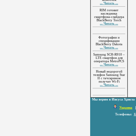
... Читать ...
RIM готовит
наследника
смартфона-слайдера
BlackBerry Torch
... Читать ...
Фотографии и
спецификации
BlackBerry Dakota
... Читать ...
Samsung SCH-R910 –
LTE смартфон для
оператора MetroPCS
... Читать ...
Новый недорогой
телефон Samsung Star
II с тачскрином
получит Wi-Fi
... Читать ...
Мы верим в Иисуса Христа
Украина
Телефоны:
К