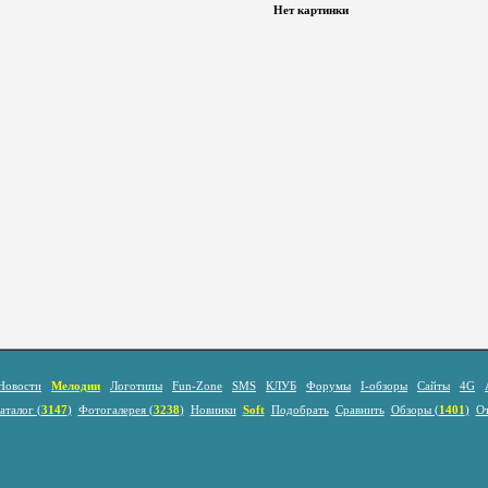
Нет картинки
Новости
Мелодии
Логотипы
Fun-Zone
SMS
КЛУБ
Форумы
I-обзоры
Сайты
4G
аталог (
3147
)
Фотогалерея (
3238
)
Новинки
Soft
Подобрать
Сравнить
Обзоры (
1401
)
О