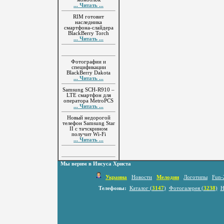
... Читать ...
RIM готовит
наследника
смартфона-слайдера
BlackBerry Torch
... Читать ...
Фотографии и
спецификации
BlackBerry Dakota
... Читать ...
Samsung SCH-R910 –
LTE смартфон для
оператора MetroPCS
... Читать ...
Новый недорогой
телефон Samsung Star
II с тачскрином
получит Wi-Fi
... Читать ...
Мы верим в Иисуса Христа
Украина
Новости
Мелодии
Логотипы
Fun-
Телефоны:
Каталог (
3147
)
Фотогалерея (
3238
)
Н