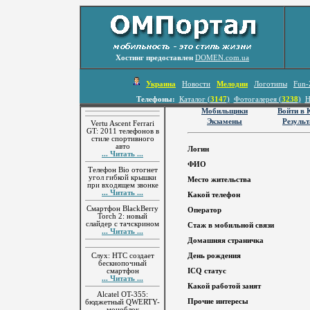
Хостинг предоставлен
DOMEN.com.ua
Украина
Новости
Мелодии
Логотипы
Fun-
Телефоны:
Каталог (
3147
)
Фотогалерея (
3238
)
Н
Мобильщики
Войти в
Экзамены
Резуль
Vertu Ascent Ferrari
GT: 2011 телефонов в
стиле спортивного
авто
Логин
... Читать ...
ФИО
Телефон Bio отогнет
угол гибкой крышки
Место жительства
при входящем звонке
... Читать ...
Какой телефон
Смартфон BlackBerry
Оператор
Torch 2: новый
слайдер с тачскрином
Стаж в мобильной связи
... Читать ...
Домашняя страничка
Слух: HTC создает
День рождения
бескнопочный
смартфон
ICQ статус
... Читать ...
Какой работой занят
Alcatel OT-355:
Прочие интересы
бюджетный QWERTY-
моноблок