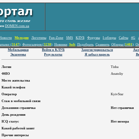
лен
DOMEN.com.ua
Новости
Мелодии
Логотипы
Fun-Zone
SMS
КЛУБ
Форумы
I-обзоры
Сайты
4G
аталог (
3147
)
Фотогалерея (
3238
)
Новинки
Soft
Подобрать
Сравнить
Обзоры (
1401
)
О
Мобильщики
Войти в КЛУБ
Зарегистрироваться
Акт
Экзамены
Результаты
Я забыл пароль
В
Логин
Tisha
ФИО
Anatoliy
Место жительства
Какой телефон
Оператор
KyivStar
Стаж в мобильной связи
Домашняя страничка
Нет странички
День рождения
ICQ статус
Нет номера
Какой работой занят
Прочие интересы