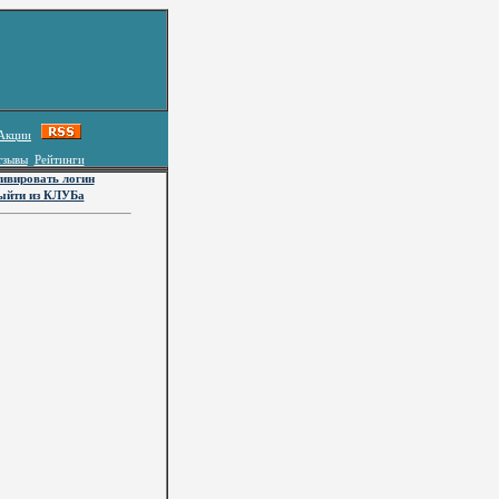
Акции
тзывы
Рейтинги
ивировать логин
ыйти из КЛУБа