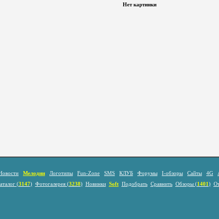
Нет картинки
Новости
Мелодии
Логотипы
Fun-Zone
SMS
КЛУБ
Форумы
I-обзоры
Сайты
4G
аталог (
3147
)
Фотогалерея (
3238
)
Новинки
Soft
Подобрать
Сравнить
Обзоры (
1401
)
О