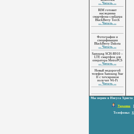
... Читать ...
RIM готовит
наследника
смартфона-слайдера
BlackBerry Torch
... Читать ...
Фотографии и
спецификации
BlackBerry Dakota
... Читать ...
Samsung SCH-R910 –
LTE смартфон для
оператора MetroPCS
... Читать ...
Новый недорогой
телефон Samsung Star
II с тачскрином
получит Wi-Fi
... Читать ...
Мы верим в Иисуса Христа
Украина
Телефоны:
К