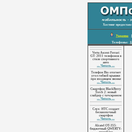
Хостинг предостав
Украина
Телефоны:
К
Vertu Ascent Ferrari
GT: 2011 телефонов в
стиле спортивного
авто
... Читать ...
Телефон Bio отогнет
угол гибкой крышки
при входящем звонке
... Читать ...
Смартфон BlackBerry
Torch 2: новый
слайдер с тачскрином
... Читать ...
Слух: HTC создает
бескнопочный
смартфон
... Читать ...
Alcatel OT-355:
бюджетный QWERTY-
моноблок