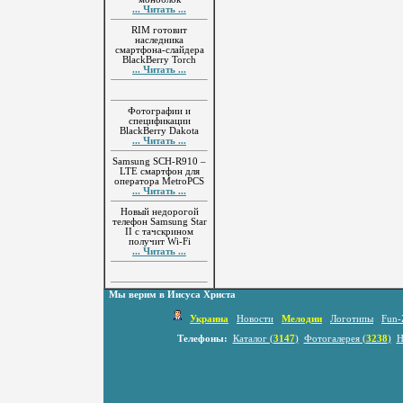
... Читать ...
RIM готовит
наследника
смартфона-слайдера
BlackBerry Torch
... Читать ...
Фотографии и
спецификации
BlackBerry Dakota
... Читать ...
Samsung SCH-R910 –
LTE смартфон для
оператора MetroPCS
... Читать ...
Новый недорогой
телефон Samsung Star
II с тачскрином
получит Wi-Fi
... Читать ...
Мы верим в Иисуса Христа
Украина
Новости
Мелодии
Логотипы
Fun-
Телефоны:
Каталог (
3147
)
Фотогалерея (
3238
)
Н