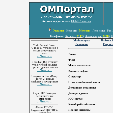
Хостинг предоставлен
DOMEN.com.ua
Украина
Новости
Мелодии
Логотипы
Fun-
Телефоны:
Каталог (
3147
)
Фотогалерея (
3238
)
Н
Мобильщики
Войти в
Экзамены
Резуль
Vertu Ascent Ferrari
GT: 2011 телефонов в
стиле спортивного
авто
Логин
... Читать ...
ФИО
Телефон Bio отогнет
угол гибкой крышки
Место жительства
при входящем звонке
... Читать ...
Какой телефон
Смартфон BlackBerry
Оператор
Torch 2: новый
слайдер с тачскрином
Стаж в мобильной связи
... Читать ...
Домашняя страничка
Слух: HTC создает
День рождения
бескнопочный
смартфон
ICQ статус
... Читать ...
Какой работой занят
Alcatel OT-355:
Прочие интересы
бюджетный QWERTY-
моноблок