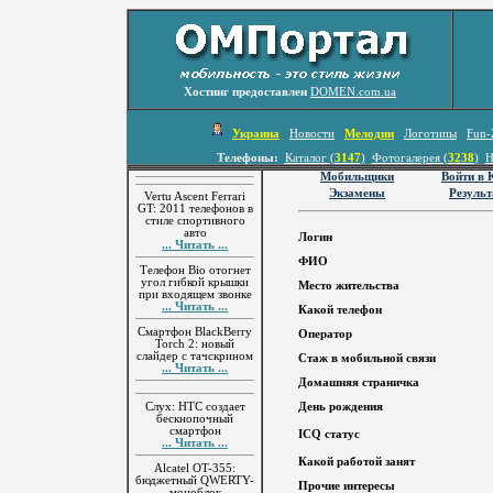
Хостинг предоставлен
DOMEN.com.ua
Украина
Новости
Мелодии
Логотипы
Fun-
Телефоны:
Каталог (
3147
)
Фотогалерея (
3238
)
Н
Мобильщики
Войти в
Экзамены
Резуль
Vertu Ascent Ferrari
GT: 2011 телефонов в
стиле спортивного
авто
Логин
... Читать ...
ФИО
Телефон Bio отогнет
угол гибкой крышки
Место жительства
при входящем звонке
... Читать ...
Какой телефон
Смартфон BlackBerry
Оператор
Torch 2: новый
слайдер с тачскрином
Стаж в мобильной связи
... Читать ...
Домашняя страничка
Слух: HTC создает
День рождения
бескнопочный
смартфон
ICQ статус
... Читать ...
Какой работой занят
Alcatel OT-355:
бюджетный QWERTY-
Прочие интересы
моноблок