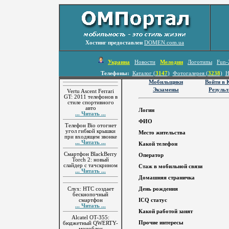
Хостинг предоставлен
DOMEN.com.ua
Украина
Новости
Мелодии
Логотипы
Fun-
Телефоны:
Каталог (
3147
)
Фотогалерея (
3238
)
Н
Мобильщики
Войти в
Экзамены
Резуль
Vertu Ascent Ferrari
GT: 2011 телефонов в
стиле спортивного
авто
Логин
... Читать ...
ФИО
Телефон Bio отогнет
угол гибкой крышки
Место жительства
при входящем звонке
... Читать ...
Какой телефон
Смартфон BlackBerry
Оператор
Torch 2: новый
слайдер с тачскрином
Стаж в мобильной связи
... Читать ...
Домашняя страничка
Слух: HTC создает
День рождения
бескнопочный
смартфон
ICQ статус
... Читать ...
Какой работой занят
Alcatel OT-355:
Прочие интересы
бюджетный QWERTY-
моноблок