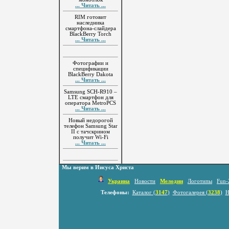
... Читать ...
RIM готовит
наследника
смартфона-слайдера
BlackBerry Torch
... Читать ...
Фотографии и
спецификации
BlackBerry Dakota
... Читать ...
Samsung SCH-R910 –
LTE смартфон для
оператора MetroPCS
... Читать ...
Новый недорогой
телефон Samsung Star
II с тачскрином
получит Wi-Fi
... Читать ...
Мы верим в Иисуса Христа
Украина
Новости
Мелодии
Логотипы
Fun-
Телефоны:
Каталог (
3147
)
Фотогалерея (
3238
)
Н