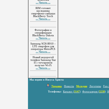
... Читать ...
RIM готовит
наследника
смартфона-слайдера
BlackBerry Torch
... Читать ...
Фотографии и
спецификации
BlackBerry Dakota
... Читать ...
Samsung SCH-R910 –
LTE смартфон для
оператора MetroPCS
... Читать ...
Новый недорогой
телефон Samsung Star
II с тачскрином
получит Wi-Fi
... Читать ...
Мы верим в Иисуса Христа
Украина
Новости
Мелодии
Логотипы
Fun-
Телефоны:
Каталог (
3147
)
Фотогалерея (
3238
)
Н