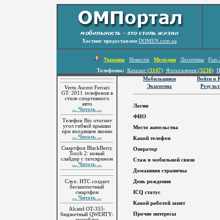
Хостинг предоставлен
DOMEN.com.ua
Украина
Новости
Мелодии
Логотипы
Fun-
Телефоны:
Каталог (
3147
)
Фотогалерея (
3238
)
Н
Мобильщики
Войти в
Экзамены
Резуль
Vertu Ascent Ferrari
GT: 2011 телефонов в
стиле спортивного
авто
Логин
... Читать ...
ФИО
Телефон Bio отогнет
угол гибкой крышки
Место жительства
при входящем звонке
... Читать ...
Какой телефон
Смартфон BlackBerry
Оператор
Torch 2: новый
слайдер с тачскрином
Стаж в мобильной связи
... Читать ...
Домашняя страничка
Слух: HTC создает
День рождения
бескнопочный
смартфон
ICQ статус
... Читать ...
Какой работой занят
Alcatel OT-355:
Прочие интересы
бюджетный QWERTY-
моноблок