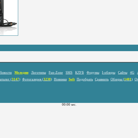
Новости
Мелодии
Логотипы
Fun-Zone
SMS
КЛУБ
Форумы
I-обзоры
Сайты
4G
аталог (
3147
)
Фотогалерея (
3238
)
Новинки
Soft
Подобрать
Сравнить
Обзоры (
1401
)
О
00:00 sec.