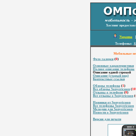
Хостинг предостав
Украина
Телефоны:
К
Мобильные пер
Фото галерея
(
0
)
Основные характеристики
Полное описание телефона
Описание одной строкой
Описание (старый вид)
Контекстные ссылки
Обзоры телефона
(
1
)
Все обзоры Sonyericsson
(
10
Отзывы о телефоне
(
0
)
Все отзывы о Sonyericsson
(
Новинки от Sonyericsson
Все телефоны Sonyericsson
Мелодии для Sonyericsson
Новости о Sonyericsson
Версия для печати