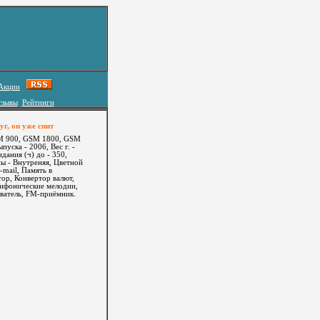
Акции
тзывы
Рейтинги
г, он уже спит
SM 900, GSM 1800, GSM
уска - 2006, Вес г. -
дания (ч) до - 350,
ны - Внутреняя, Цветной
-mail, Память в
тор, Конвертор валют,
лифонические мелодии,
ватель, FM-приёмник.