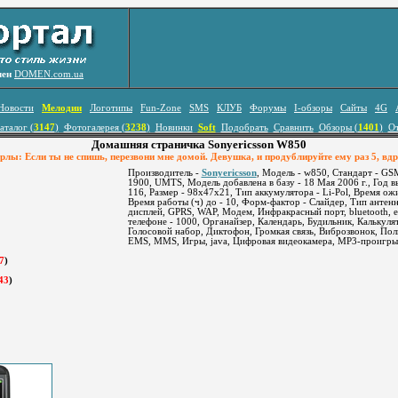
лен
DOMEN.com.ua
Новости
Мелодии
Логотипы
Fun-Zone
SMS
КЛУБ
Форумы
I-обзоры
Сайты
4G
аталог (
3147
)
Фотогалерея (
3238
)
Новинки
Soft
Подобрать
Сравнить
Обзоры (
1401
)
О
Домашняя страничка Sonyericsson W850
лы: Если ты не спишь, перезвони мне домой. Девушка, и продублируйте ему раз 5, вдру
Производитель -
Sonyericsson
, Модель - w850, Стандарт - G
1900, UMTS, Модель добавлена в базу - 18 Мая 2006 г., Год вып
116, Размер - 98x47x21, Тип аккумулятора - Li-Pol, Время ожи
Время работы (ч) до - 10, Форм-фактор - Слайдер, Тип антен
дисплей, GPRS, WAP, Модем, Инфракрасный порт, bluetooth, e
телефоне - 1000, Органайзер, Календарь, Будильник, Калькуля
Голосовой набор, Диктофон, Громкая связь, Виброзвонок, По
EMS, MMS, Игры, java, Цифровая видеокамера, MP3-проигры
7
)
43
)