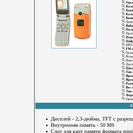
Орга
Кале
Буди
Каль
Конв
Дикт
Вибр
Поли
Прог
Игр
Цифр
MP3-
FM-п
Громк
Встр
Влаго
Диспл
Цвет
Тип 
Врем
Врем
Разм
Вес г
Тип 
Форм
Ориен
П
Дисплей - 2,3-дюймa, TFT с разр
Внутренняя память - 50 Мб
Слот для карт памяти формата min