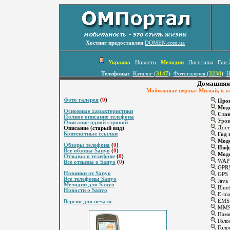
Хостинг предоставлен
DOMEN.com.ua
Украина
Новости
Мелодии
Логотипы
Fun-
Телефоны:
Каталог (
3147
)
Фотогалерея (
3238
)
Н
Домашняя 
Мобильные перлы: Милый, я хоч
Фото галерея
(
0
)
Прои
Мод
Основные характеристики
Стан
Полное описание телефона
Уров
Описание одной строкой
Дост
Описание (старый вид)
Контекстные ссылки
Год 
Моде
Обзоры телефона
(
0
)
Инфр
Все обзоры Sanyo
(
0
)
Мод
Отзывы о телефоне
(
0
)
WAP
Все отзывы о Sanyo
(
0
)
GPR
Новинки от Sanyo
GPS
Все телефоны Sanyo
Java
Мелодии для Sanyo
Bluet
Новости о Sanyo
E-ma
EMS
Версия для печати
MM
Памят
Голо
Голос