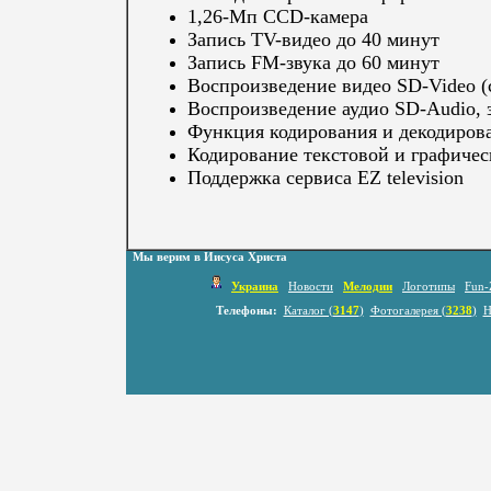
1,26-Мп CCD-камерa
Запись TV-видео до 40 минут
Запись FM-звука до 60 минут
Воспроизведение видео SD-Video (
Воспроизведение аудио SD-Audio, 
Функция кодирования и декодиров
Кодирование текстовой и графиче
Поддержка сервиса EZ television
Мы верим в Иисуса Христа
Украина
Новости
Мелодии
Логотипы
Fun-
Телефоны:
Каталог (
3147
)
Фотогалерея (
3238
)
Н