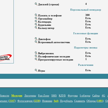
4
Дисплей (строки)
Персональный менеджер
300
Память в телефоне
Есть
Органайзер
Есть
Календарь
Есть
Будильник
Есть
Калькулятор
Голосовые функции
Есть
Диктофон
Есть
Встроенный автоответчик
Параметры звонка
Есть
Виброзвонок
Есть
Полифонические мелодии
1
Программируемые мелодии
Развлечения
Есть
Игры
Новости
Мелодии
Логотипы
Fun-Zone
SMS
КЛУБ
Форумы
I-обзоры
Сайты
4G
аталог (
3147
)
Фотогалерея (
3238
)
Новинки
Soft
Подобрать
Сравнить
Обзоры (
1401
)
О