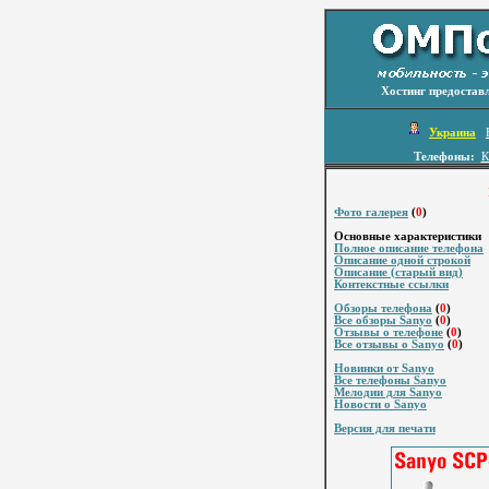
Хостинг предостав
Украина
Телефоны:
К
Фото галерея
(
0
)
Основные характеристики
Полное описание телефона
Описание одной строкой
Описание (старый вид)
Контекстные ссылки
Обзоры телефона
(
0
)
Все обзоры Sanyo
(
0
)
Отзывы о телефоне
(
0
)
Все отзывы о Sanyo
(
0
)
Новинки от Sanyo
Все телефоны Sanyo
Мелодии для Sanyo
Новости о Sanyo
Версия для печати