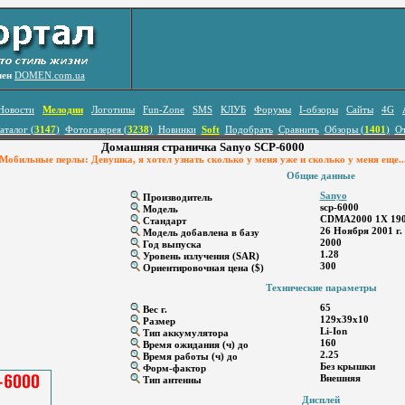
лен
DOMEN.com.ua
Новости
Мелодии
Логотипы
Fun-Zone
SMS
КЛУБ
Форумы
I-обзоры
Сайты
4G
аталог (
3147
)
Фотогалерея (
3238
)
Новинки
Soft
Подобрать
Сравнить
Обзоры (
1401
)
О
Домашняя страничка Sanyo SCP-6000
Мобильные перлы: Девушка, я хотел узнать сколько у меня уже и сколько у меня еще..
Общие данные
Sanyo
Производитель
scp-6000
Модель
CDMA2000 1X 190
Стандарт
26 Ноября 2001 г.
Модель добавлена в базу
2000
Год выпуска
1.28
Уровень излучения (SAR)
300
Ориентировочная цена ($)
Технические параметры
65
Вес г.
129x39x10
Размер
Li-Ion
Тип аккумулятора
160
Время ожидания (ч) до
2.25
Время работы (ч) до
Без крышки
Форм-фактор
Внешняя
Тип антенны
Дисплей