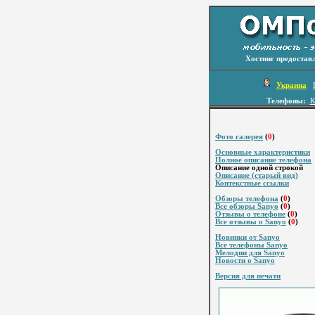
Хостинг предостав
Украина
Телефоны:
К
Фото галерея
(
0
)
Основные характеристики
Полное описание телефона
Описание одной строкой
Описание (старый вид)
Контекстные ссылки
Обзоры телефона
(
0
)
Все обзоры Sanyo
(
0
)
Отзывы о телефоне
(
0
)
Все отзывы о Sanyo
(
0
)
Новинки от Sanyo
Все телефоны Sanyo
Мелодии для Sanyo
Новости о Sanyo
Версия для печати