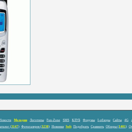
Новости
Мелодии
Логотипы
Fun-Zone
SMS
КЛУБ
Форумы
I-обзоры
Сайты
4G
аталог (
3147
)
Фотогалерея (
3238
)
Новинки
Soft
Подобрать
Сравнить
Обзоры (
1401
)
О