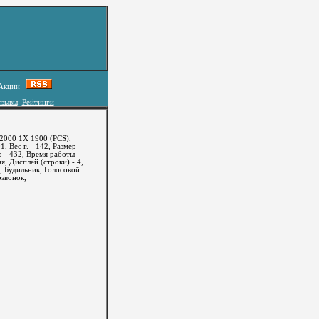
Акции
тзывы
Рейтинги
2000 1X 1900 (PCS),
, Вес г. - 142, Размер -
о - 432, Время работы
я, Дисплей (строки) - 4,
, Будильник, Голосовой
озвонок,