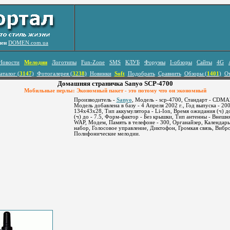
лен
DOMEN.com.ua
Новости
Мелодии
Логотипы
Fun-Zone
SMS
КЛУБ
Форумы
I-обзоры
Сайты
4G
аталог (
3147
)
Фотогалерея (
3238
)
Новинки
Soft
Подобрать
Сравнить
Обзоры (
1401
)
О
Домашняя страничка Sanyo SCP-4700
Мобильные перлы: Экономный пакет - это потому что он экономный
Производитель -
Sanyo
, Модель - scp-4700, Стандарт - CDMA
Модель добавлена в базу - 4 Апреля 2002 г., Год выпуска - 2001
134x43x28, Тип аккумулятора - Li-Ion, Время ожидания (ч) д
(ч) до - 7.5, Форм-фактор - Без крышки, Тип антенны - Внешня
WAP, Модем, Память в телефоне - 300, Органайзер, Календарь
набор, Голосовое управление, Диктофон, Громкая связь, Вибр
Полифонические мелодии.