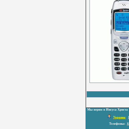
Мы верим в Иисуса Христа
Украина
Телефоны:
К