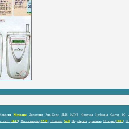
Новости
Мелодии
Логотипы
Fun-Zone
SMS
КЛУБ
Форумы
I-обзоры
Сайты
4G
аталог (
3147
)
Фотогалерея (
3238
)
Новинки
Soft
Подобрать
Сравнить
Обзоры (
1401
)
О