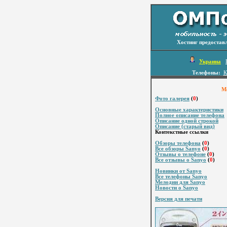
Хостинг предостав
Украина
Телефоны:
К
Мо
Фото галерея
(
0
)
Основные характеристики
Полное описание телефона
Описание одной строкой
Описание (старый вид)
Контекстные ссылки
Обзоры телефона
(
0
)
Все обзоры Sanyo
(
0
)
Отзывы о телефоне
(
0
)
Все отзывы о Sanyo
(
0
)
Новинки от Sanyo
Все телефоны Sanyo
Мелодии для Sanyo
Новости о Sanyo
Версия для печати