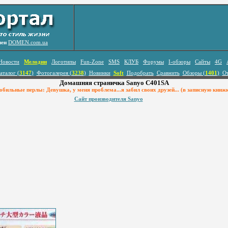
лен
DOMEN.com.ua
Новости
Мелодии
Логотипы
Fun-Zone
SMS
КЛУБ
Форумы
I-обзоры
Сайты
4G
аталог (
3147
)
Фотогалерея (
3238
)
Новинки
Soft
Подобрать
Сравнить
Обзоры (
1401
)
О
Домашняя страничка Sanyo C401SA
бильные перлы: Девушка, у меня проблема...я забил своих друзей... (в записную книж
Сайт производителя Sanyo