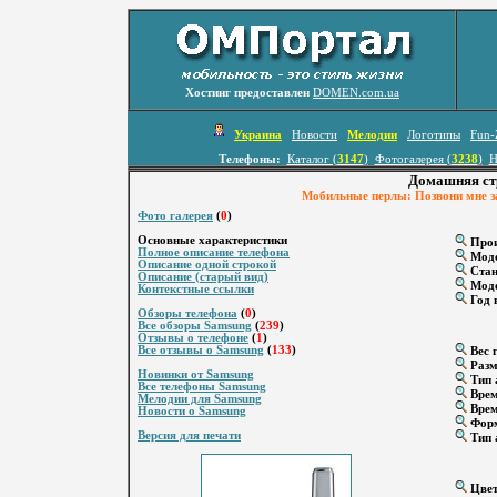
Хостинг предоставлен
DOMEN.com.ua
Украина
Новости
Мелодии
Логотипы
Fun-
Телефоны:
Каталог (
3147
)
Фотогалерея (
3238
)
Н
Домашняя ст
Мобильные перлы: Позвони мне зав
Фото галерея
(
0
)
Основные характеристики
Прои
Полное описание телефона
Мод
Описание одной строкой
Стан
Описание (старый вид)
Моде
Контекстные ссылки
Год 
Обзоры телефона
(
0
)
Все обзоры Samsung
(
239
)
Отзывы о телефоне
(
1
)
Все отзывы о Samsung
(
133
)
Вес г
Разм
Новинки от Samsung
Тип 
Все телефоны Samsung
Врем
Мелодии для Samsung
Врем
Новости о Samsung
Форм
Версия для печати
Тип 
Цвет