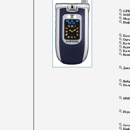
GPR
WA
Мод
Инфр
Памя
Орга
Кале
Буди
Каль
Конв
Дикт
Вибр
Поли
MM
Игр
Java
Цифр