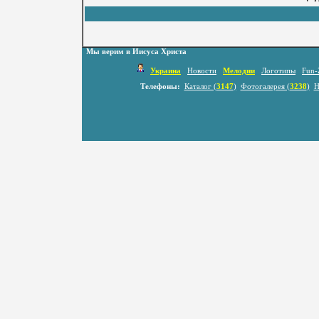
Мы верим в Иисуса Христа
Украина
Новости
Мелодии
Логотипы
Fun-
Телефоны:
Каталог (
3147
)
Фотогалерея (
3238
)
Н