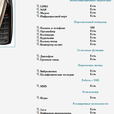
Коммуникационные параметры
Есть
GPRS
Есть
WAP
Есть
Модем
Есть
Инфракрасный порт
Персональный менеджер
500
Память в телефоне
Есть
Органайзер
Есть
Календарь
Есть
Будильник
Есть
Калькулятор
Есть
Конвертор валют
Голосовые функции
Есть
Диктофон
Есть
Громкая связь
Параметры звонка
Есть
Виброзвонок
Есть
Полифонические мелодии
Работа с SMS
Есть
MMS
Развлечения
Есть
Игры
Расширенные возможности
Есть
Java
Есть
Цифровая видеокамера