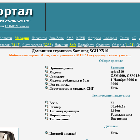
лен
DOMEN.com.ua
Новости
Мелодии
Логотипы
Fun-Zone
SMS
КЛУБ
Форумы
I-обзоры
Сайты
4G
аталог (
3147
)
Фотогалерея (
3238
)
Новинки
Soft
Подобрать
Сравнить
Обзоры (
1401
)
О
Домашняя страничка Samsung SGH X510
Мобильные перлы: Алло, это справочная МТС? Секундочку, сейчас узнаю...
Общие данные
Samsung
Производитель
sgh x510
Модель
GSM 900, GSM 18
Стандарт
1 Ноября 2006 г.
Модель добавлена в базу
2006
Год выпуска
Есть
Доступность в странах СНГ
Технические параметры
)
75
Вес г.
88x44x19
Размер
Li-Ion
Тип аккумулятора
Раскладушка
Форм-фактор
Внутреняя
Тип антенны
Дисплей
Есть
Цветной дисплей