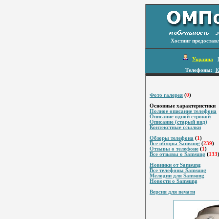
Хостинг предостав
Украина
Телефоны:
К
Фото галерея
(
0
)
Основные характеристики
Полное описание телефона
Описание одной строкой
Описание (старый вид)
Контекстные ссылки
Обзоры телефона
(
1
)
Все обзоры Samsung
(
239
)
Отзывы о телефоне
(
1
)
Все отзывы о Samsung
(
133
Новинки от Samsung
Все телефоны Samsung
Мелодии для Samsung
Новости о Samsung
Версия для печати