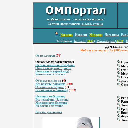
Хостинг предоставлен
DOMEN.com.ua
Украина
Новости
Мелодии
Логотипы
Fun-
Телефоны:
Каталог (
3147
)
Фотогалерея (
3238
)
Н
Домашняя ст
Мобильные перлы: За $200 ежем
Фото галерея
(
76
)
Основные характеристики
Прои
Полное описание телефона
Мод
Описание одной строкой
Стан
Описание (старый вид)
Моде
Контекстные ссылки
Год 
Обзоры телефона
(
4
)
Дост
Все обзоры Samsung
(
239
)
Орие
Отзывы о телефоне
(
1
)
Все отзывы о Samsung
(
133
)
Новинки от Samsung
Вес г
Все телефоны Samsung
Разм
Мелодии для Samsung
Тип 
Новости о Samsung
Врем
Версия для печати
Врем
Форм
Тип 