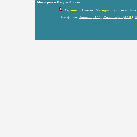
Мы верим в Иисуса Христа
Украина
Новости
Мелодии
Логотипы
Fun-
Телефоны:
Каталог (
3147
)
Фотогалерея (
3238
)
Н