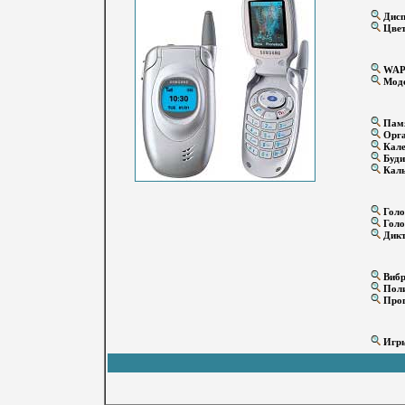
Дисп
Цвет
WA
Мод
Памя
Орга
Кале
Буди
Каль
Голо
Голо
Дикт
Вибр
Поли
Прог
Игр