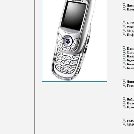
Дисп
Цвет
GPR
WA
Мод
Инфр
Памя
Орга
Кале
Буди
Каль
Конв
Дикт
Гром
Вибр
Поли
Прог
EMS
MM