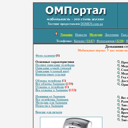
Хостинг предоставлен
DOMEN.com.ua
Украина
Новости
Мелодии
Логотипы
Fun-
Телефоны:
Каталог (
3147
)
Фотогалерея (
3238
)
Н
Домашняя ст
Мобильные перлы: У вас меню на 
Фото галерея
(
0
)
Основные характеристики
Прои
Полное описание телефона
Мод
Описание одной строкой
Стан
Описание (старый вид)
Моде
Контекстные ссылки
Год 
Обзоры телефона
(
1
)
Дост
Все обзоры Samsung
(
239
)
Орие
Отзывы о телефоне
(
1
)
Все отзывы о Samsung
(
133
)
Новинки от Samsung
Вес г
Все телефоны Samsung
Разм
Мелодии для Samsung
Тип 
Новости о Samsung
Врем
Версия для печати
Врем
Форм
Тип 