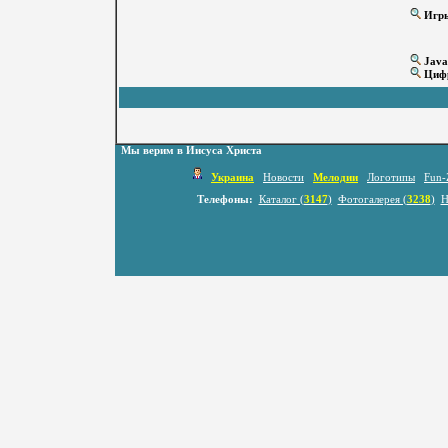
Игр
Java
Цифр
Мы верим в Иисуса Христа
Украина
Новости
Мелодии
Логотипы
Fun-
Телефоны:
Каталог (
3147
)
Фотогалерея (
3238
)
Н