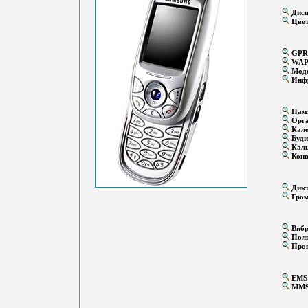
Дисп
Цвет
GPR
WA
Мод
Инфр
Памя
Орга
Кале
Буди
Каль
Конв
Дикт
Гром
Вибр
Поли
Прог
EMS
MM