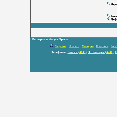
Игр
Java
Цифр
Мы верим в Иисуса Христа
Украина
Новости
Мелодии
Логотипы
Fun-
Телефоны:
Каталог (
3147
)
Фотогалерея (
3238
)
Н