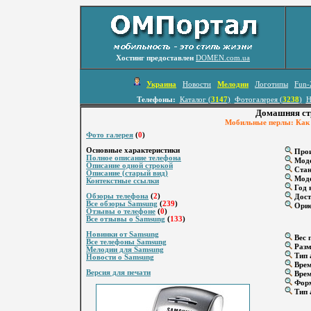
Хостинг предоставлен
DOMEN.com.ua
Украина
Новости
Мелодии
Логотипы
Fun-
Телефоны:
Каталог (
3147
)
Фотогалерея (
3238
)
Н
Домашняя ст
Мобильные перлы: Как 
Фото галерея
(
0
)
Основные характеристики
Прои
Полное описание телефона
Мод
Описание одной строкой
Стан
Описание (старый вид)
Моде
Контекстные ссылки
Год 
Обзоры телефона
(
2
)
Дост
Все обзоры Samsung
(
239
)
Орие
Отзывы о телефоне
(
0
)
Все отзывы о Samsung
(
133
)
Новинки от Samsung
Вес г
Все телефоны Samsung
Разм
Мелодии для Samsung
Тип 
Новости о Samsung
Врем
Версия для печати
Врем
Форм
Тип 