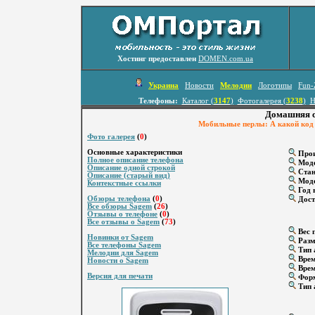
Хостинг предоставлен
DOMEN.com.ua
Украина
Новости
Мелодии
Логотипы
Fun-
Телефоны:
Каталог (
3147
)
Фотогалерея (
3238
)
Н
Домашняя с
Мобильные перлы: А какой код в
Фото галерея
(
0
)
Основные характеристики
Прои
Полное описание телефона
Мод
Описание одной строкой
Стан
Описание (старый вид)
Моде
Контекстные ссылки
Год 
Обзоры телефона
(
0
)
Дост
Все обзоры Sagem
(
26
)
Отзывы о телефоне
(
0
)
Все отзывы о Sagem
(
73
)
Вес г
Новинки от Sagem
Разм
Все телефоны Sagem
Тип 
Мелодии для Sagem
Врем
Новости о Sagem
Врем
Версия для печати
Форм
Тип 