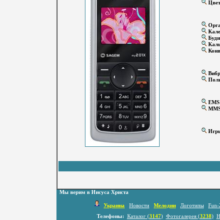
Цвет
Орга
Кале
Буди
Каль
Конв
Вибр
Поли
EMS
MM
Игр
Мы верим в Иисуса Христа
Украина
Новости
Мелодии
Логотипы
Fun-
Телефоны:
Каталог (
3147
)
Фотогалерея (
3238
)
Н