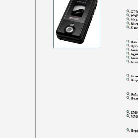
GPR
WA
Мод
Blue
E-ma
Памя
Орга
Кале
Буди
Каль
Конв
Голо
Встр
Вибр
Поли
EMS
MM
Игр