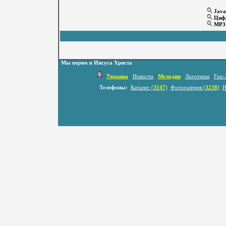
Java
Цифр
MP3-
Мы верим в Иисуса Христа
Украина
Новости
Мелодии
Логотипы
Fun-
Телефоны:
Каталог (
3147
)
Фотогалерея (
3238
)
Н