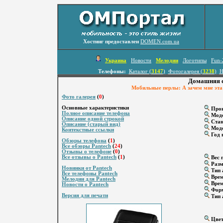
Хостинг предоставлен
DOMEN.com.ua
Украина
Новости
Мелодии
Логотипы
Fun-
Телефоны:
Каталог (
3147
)
Фотогалерея (
3238
)
Н
Домашняя с
Мобильные перлы: А зачем мне эта у
Фото галерея
(
0
)
Основные характеристики
Прои
Полное описание телефона
Мод
Описание одной строкой
Стан
Описание (старый вид)
Моде
Контекстные ссылки
Год 
Обзоры телефона
(
1
)
Все обзоры Pantech
(
24
)
Отзывы о телефоне
(
0
)
Все отзывы о Pantech
(
1
)
Вес г
Разм
Новинки от Pantech
Тип 
Все телефоны Pantech
Врем
Мелодии для Pantech
Врем
Новости о Pantech
Форм
Версия для печати
Тип 
Цвет