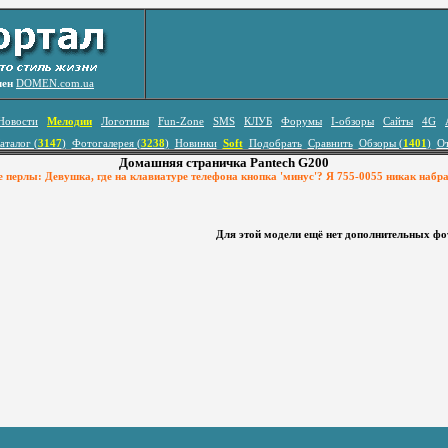
лен
DOMEN.com.ua
Новости
Мелодии
Логотипы
Fun-Zone
SMS
КЛУБ
Форумы
I-обзоры
Сайты
4G
аталог (
3147
)
Фотогалерея (
3238
)
Новинки
Soft
Подобрать
Сравнить
Обзоры (
1401
)
О
Домашняя страничка Pantech G200
перлы: Девушка, где на клавиатуре телефона кнопка 'минус'? Я 755-0055 никак набра
Для этой модели ещё нет дополнительных ф