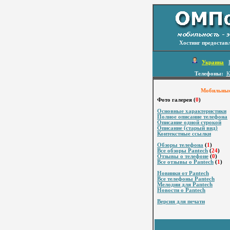
Хостинг предостав
Украина
Телефоны:
К
Мобильные 
Фото галерея (
0
)
Основные характеристики
Полное описание телефона
Описание одной строкой
Описание (старый вид)
Контекстные ссылки
Обзоры телефона
(
1
)
Все обзоры Pantech
(
24
)
Отзывы о телефоне
(
0
)
Все отзывы о Pantech
(
1
)
Новинки от Pantech
Все телефоны Pantech
Мелодии для Pantech
Новости о Pantech
Версия для печати