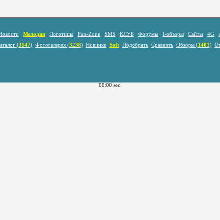
Новости
Мелодии
Логотипы
Fun-Zone
SMS
КЛУБ
Форумы
I-обзоры
Сайты
4G
аталог (
3147
)
Фотогалерея (
3238
)
Новинки
Soft
Подобрать
Сравнить
Обзоры (
1401
)
О
00:00 sec.