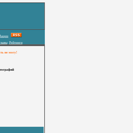
Акции
тзывы
Рейтинги
ть не могу!
отографий