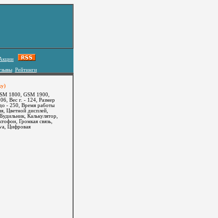
Акции
тзывы
Рейтинги
ку)
GSM 1800, GSM 1900,
6, Вес г. - 124, Размер
до - 250, Время работы
яя, Цветной дисплей,
 Будильник, Калькулятор,
тофон, Громкая связь,
va, Цифровая