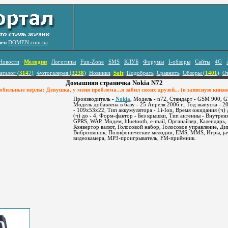
лен
DOMEN.com.ua
Новости
Мелодии
Логотипы
Fun-Zone
SMS
КЛУБ
Форумы
I-обзоры
Сайты
4G
аталог (
3147
)
Фотогалерея (
3238
)
Новинки
Soft
Подобрать
Сравнить
Обзоры (
1401
)
О
Домашняя страничка Nokia N72
бильные перлы: Девушка, у меня проблема...я забил своих друзей... (в записную книж
Производитель -
Nokia
, Модель - n72, Стандарт - GSM 900, 
Модель добавлена в базу - 25 Апреля 2006 г., Год выпуска - 200
- 109x53x22, Тип аккумулятора - Li-Ion, Время ожидания (ч) 
(ч) до - 4, Форм-фактор - Без крышки, Тип антенны - Внутрен
GPRS, WAP, Модем, bluetooth, e-mail, Органайзер, Календарь,
Конвертор валют, Голосовой набор, Голосовое управление, Дик
Виброзвонок, Полифонические мелодии, EMS, MMS, Игры, ja
видеокамера, MP3-проигрыватель, FM-приёмник.