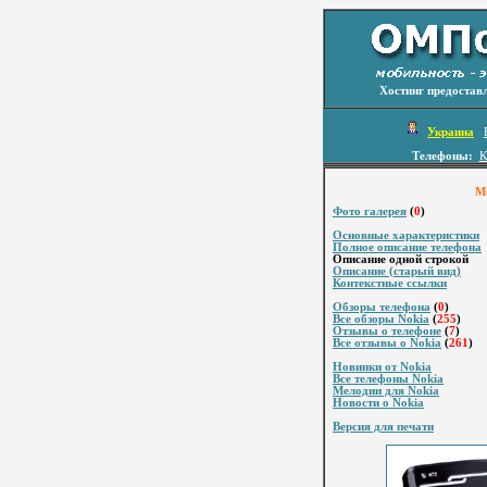
Хостинг предостав
Украина
Телефоны:
К
Мо
Фото галерея
(
0
)
Основные характеристики
Полное описание телефона
Описание одной строкой
Описание (старый вид)
Контекстные ссылки
Обзоры телефона
(
0
)
Все обзоры Nokia
(
255
)
Отзывы о телефоне
(
7
)
Все отзывы о Nokia
(
261
)
Новинки от Nokia
Все телефоны Nokia
Мелодии для Nokia
Новости о Nokia
Версия для печати