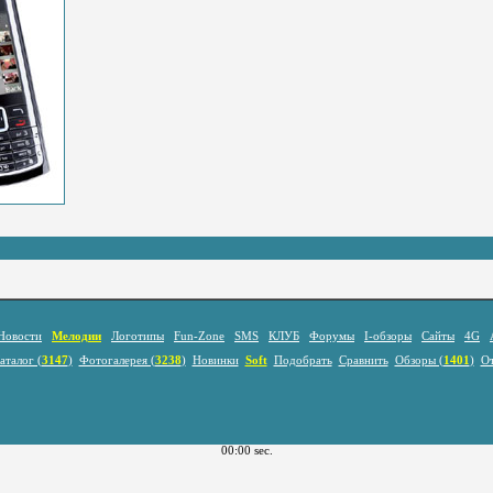
Новости
Мелодии
Логотипы
Fun-Zone
SMS
КЛУБ
Форумы
I-обзоры
Сайты
4G
аталог (
3147
)
Фотогалерея (
3238
)
Новинки
Soft
Подобрать
Сравнить
Обзоры (
1401
)
О
00:00 sec.