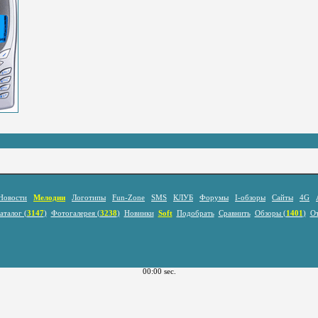
Новости
Мелодии
Логотипы
Fun-Zone
SMS
КЛУБ
Форумы
I-обзоры
Сайты
4G
аталог (
3147
)
Фотогалерея (
3238
)
Новинки
Soft
Подобрать
Сравнить
Обзоры (
1401
)
О
00:00 sec.