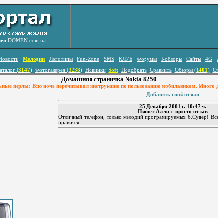
лен
DOMEN.com.ua
Новости
Мелодии
Логотипы
Fun-Zone
SMS
КЛУБ
Форумы
I-обзоры
Сайты
4G
аталог (
3147
)
Фотогалерея (
3238
)
Новинки
Soft
Подобрать
Сравнить
Обзоры (
1401
)
О
Домашняя страничка Nokia 8250
ные перлы: Всю ночь перечитывал инструкцию по пользованию мобильником. Много д
Добавить свой отзыв
25 Декабря 2001 г. 10:47 ч.
Пишет Алекс: просто отзыв
Отличный телефон, только мелодий програмируемых 6.Супер! Все
нравится.