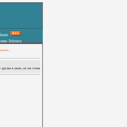
Акции
тзывы
Рейтинги
умал...
 друзья в шоке, он им очень