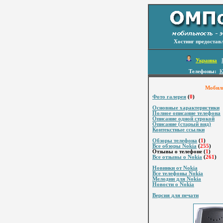
Хостинг предостав
Украина
Телефоны:
К
Мобиль
Фото галерея
(
0
)
Основные характеристики
Полное описание телефона
Описание одной строкой
Описание (старый вид)
Контекстные ссылки
Обзоры телефона
(
1
)
Все обзоры Nokia
(
255
)
Отзывы о телефоне (
1
)
Все отзывы о Nokia
(
261
)
Новинки от Nokia
Все телефоны Nokia
Мелодии для Nokia
Новости о Nokia
Версия для печати