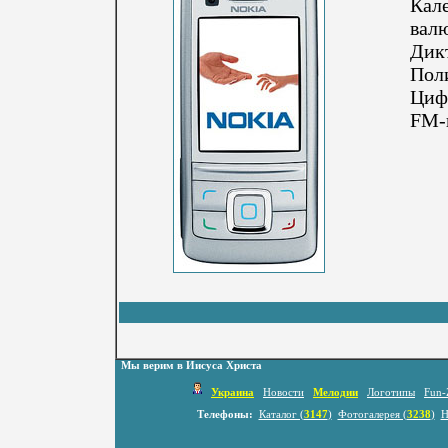
Кале
валю
Дикт
Пол
Циф
FM-
Мы верим в Иисуса Христа
Украина
Новости
Мелодии
Логотипы
Fun-
Телефоны:
Каталог (
3147
)
Фотогалерея (
3238
)
Н