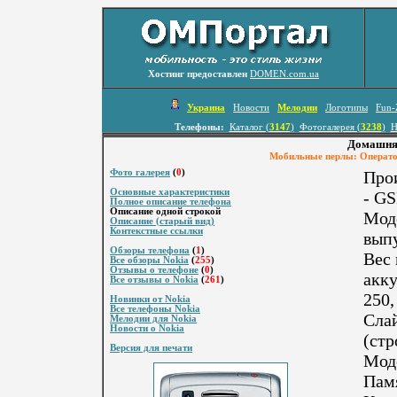
Хостинг предоставлен
DOMEN.com.ua
Украина
Новости
Мелодии
Логотипы
Fun-
Телефоны:
Каталог (
3147
)
Фотогалерея (
3238
)
Н
Домашняя
Мобильные перлы: Оператор
Фото галерея
(
0
)
Про
Основные характеристики
- G
Полное описание телефона
Описание одной строкой
Моде
Описание (старый вид)
Контекстные ссылки
выпу
Обзоры телефона
(
1
)
Вес 
Все обзоры Nokia
(
255
)
Отзывы о телефоне
(
0
)
акку
Все отзывы о Nokia
(
261
)
250,
Новинки от Nokia
Все телефоны Nokia
Слай
Мелодии для Nokia
Новости о Nokia
(стр
Версия для печати
Моде
Памя