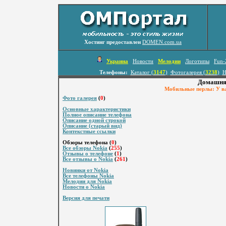
Хостинг предоставлен
DOMEN.com.ua
Украина
Новости
Мелодии
Логотипы
Fun-
Телефоны:
Каталог (
3147
)
Фотогалерея (
3238
)
Н
Домашняя
Мобильные перлы: У ва
Фото галерея
(
0
)
Основные характеристики
Полное описание телефона
Описание одной строкой
Описание (старый вид)
Контекстные ссылки
Обзоры телефона (
0
)
Все обзоры Nokia
(
255
)
Отзывы о телефоне
(
1
)
Все отзывы о Nokia
(
261
)
Новинки от Nokia
Все телефоны Nokia
Мелодии для Nokia
Новости о Nokia
Версия для печати