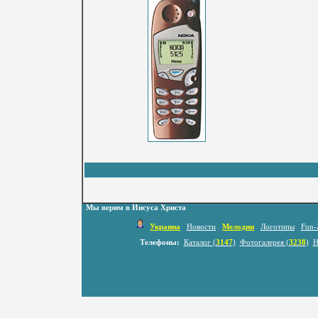
Мы верим в Иисуса Христа
Украина
Новости
Мелодии
Логотипы
Fun-
Телефоны:
Каталог (
3147
)
Фотогалерея (
3238
)
Н