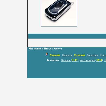
Мы верим в Иисуса Христа
Украина
Новости
Мелодии
Логотипы
Fun-
Телефоны:
Каталог (
3147
)
Фотогалерея (
3238
)
Н