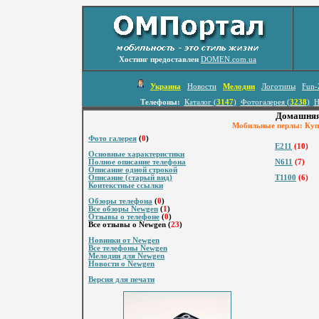
Хостинг предоставлен
DOMEN.com.ua
Украина
Новости
Мелодии
Логотипы
Fun-
Телефоны:
Каталог (
3147
)
Фотогалерея (
3238
)
Н
Домашняя
Мобильные перлы: Купи
Фото галерея
(
0
)
E211
(10)
Основные характеристики
Полное описание телефона
N611
(7)
Описание одной строкой
Описание (старый вид)
T1100
(6)
Контекстные ссылки
Обзоры телефона
(
0
)
Все обзоры Newgen
(
1
)
Отзывы о телефоне
(
0
)
Все отзывы о Newgen (
23
)
Новинки от Newgen
Все телефоны Newgen
Мелодии для Newgen
Новости о Newgen
Версия для печати