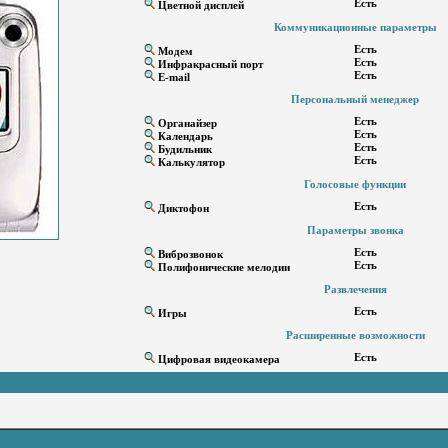
Есть
Цветной дисплей
Коммуникационные параметры
Есть
Модем
Есть
Инфракрасный порт
Есть
E-mail
Персональный менеджер
Есть
Органайзер
Есть
Календарь
Есть
Будильник
Есть
Калькулятор
Голосовые функции
Есть
Диктофон
Параметры звонка
Есть
Виброзвонок
Есть
Полифонические мелодии
Развлечения
Есть
Игры
Расширенные возможности
Есть
Цифровая видеокамера