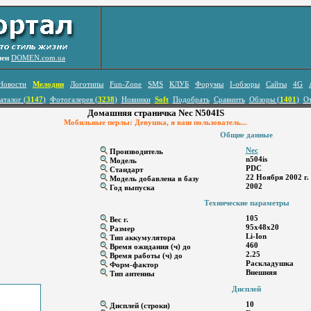
лен
DOMEN.com.ua
Новости
Мелодии
Логотипы
Fun-Zone
SMS
КЛУБ
Форумы
I-обзоры
Сайты
4G
аталог (
3147
)
Фотогалерея (
3238
)
Новинки
Soft
Подобрать
Сравнить
Обзоры (
1401
)
О
Домашняя страничка Nec N504IS
Мобильные перлы: Девушка, я ваш пользователь...
Общие данные
Nec
Производитель
n504is
Модель
PDC
Стандарт
22 Ноября 2002 г.
Модель добавлена в базу
2002
Год выпуска
Технические параметры
105
Вес г.
95x48x20
Размер
Li-Ion
Тип аккумулятора
460
Время ожидания (ч) до
2.25
Время работы (ч) до
Раскладушка
Форм-фактор
Внешняя
Тип антенны
Дисплей
10
Дисплей (строки)