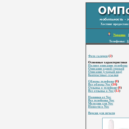
Хостинг предостав
Украина
Телефоны:
К
Фото галерея
(
2
)
Основные характеристики
Полное описание телефона
Описание одной строкой
Описание (старый вид)
Контекстные ссылки
Обзоры телефона
(
0
)
Все обзоры Nec
(
10
)
Отзывы о телефоне
(
0
)
Все отзывы о Nec
(
12
)
Новинки от Nec
Все телефоны Nec
Мелодии для Nec
Новости о Nec
Версия для печати