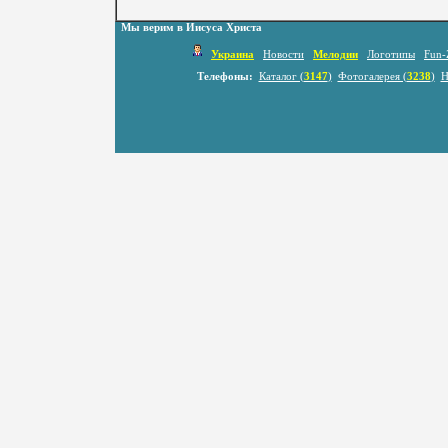
Мы верим в Иисуса Христа
Украина
Новости
Мелодии
Логотипы
Fun-
Телефоны:
Каталог (
3147
)
Фотогалерея (
3238
)
Н