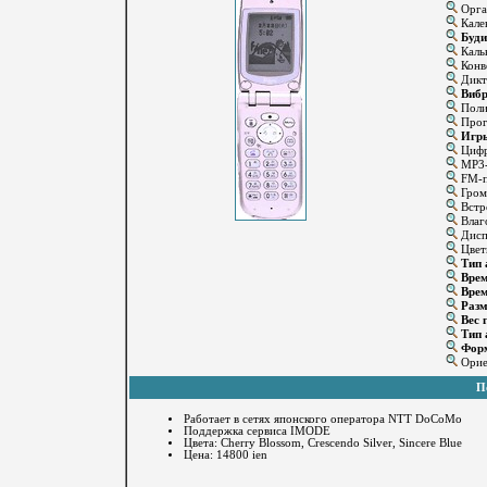
Орга
Кале
Буди
Каль
Конв
Дикт
Вибр
Поли
Прог
Игр
Цифр
MP3-
FM-п
Громк
Встр
Влаго
Диспл
Цвет
Тип 
Врем
Врем
Разм
Вес г
Тип 
Форм
Ориен
П
Работает в сетях японского оператора NTT DoCoMo
Поддержка сервиса IMODE
Цвета: Cherry Blossom, Crescendo Silver, Sincere Blue
Цена: 14800 ien