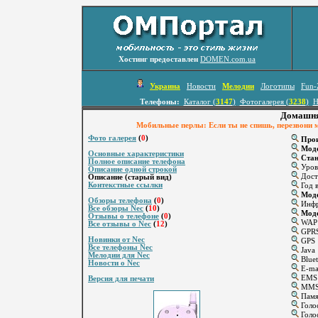
Хостинг предоставлен
DOMEN.com.ua
Украина
Новости
Мелодии
Логотипы
Fun-
Телефоны:
Каталог (
3147
)
Фотогалерея (
3238
)
Н
Домашня
Мобильные перлы: Если ты не спишь, перезвони мн
Фото галерея
(
0
)
Прои
Мод
Основные характеристики
Стан
Полное описание телефона
Уров
Описание одной строкой
Дост
Описание (старый вид)
Контекстные ссылки
Год 
Моде
Обзоры телефона
(
0
)
Инфр
Все обзоры Nec
(
10
)
Мод
Отзывы о телефоне
(
0
)
WAP
Все отзывы о Nec
(
12
)
GPR
Новинки от Nec
GPS
Все телефоны Nec
Java
Мелодии для Nec
Bluet
Новости о Nec
E-ma
EMS
Версия для печати
MM
Памят
Голо
Голос