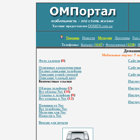
Хостинг предоставлен
DOMEN.com.ua
Украина
Новости
Мелодии
Логотипы
Fun-
Телефоны:
Каталог (
3147
)
Фотогалерея (
3238
)
Н
Домашня
Мобильные перлы: У ва
Фото галерея
(
0
)
Сайт п
Основные характеристики
Сайт п
Полное описание телефона
Описание одной строкой
Сайт п
Описание (старый вид)
Контекстные ссылки
Инстру
Обзоры телефона
(
2
)
Инстру
Все обзоры Nec
(
10
)
Отзывы о телефоне
(
0
)
Инстру
Все отзывы о Nec
(
12
)
Инстру
Новинки от Nec
Все телефоны Nec
Мелодии для Nec
Новости о Nec
Версия для печати