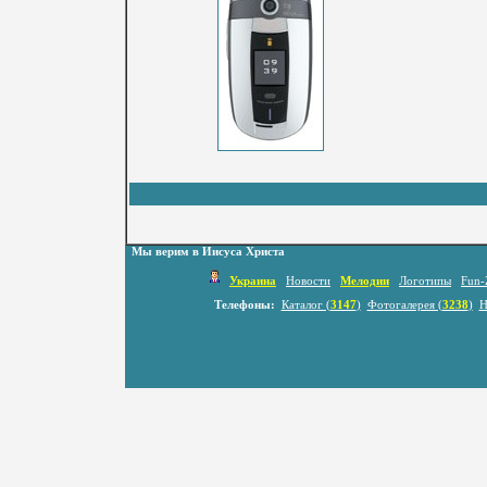
Мы верим в Иисуса Христа
Украина
Новости
Мелодии
Логотипы
Fun-
Телефоны:
Каталог (
3147
)
Фотогалерея (
3238
)
Н