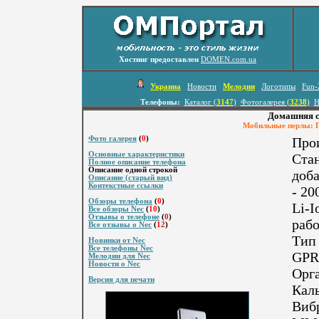
Хостинг предоставлен
DOMEN.com.ua
Украина
Новости
Мелодии
Логотипы
Fun-
Телефоны:
Каталог (
3147
)
Фотогалерея (
3238
)
Н
Домашняя с
Мобильные перлы: По
Фото галерея
(
0
)
Про
Основные характеристики
Ста
Полное описание телефона
Описание одной строкой
доба
Описание (старый вид)
Контекстные ссылки
- 20
Обзоры телефона
(
0
)
Li-I
Все обзоры Nec
(
10
)
Отзывы о телефоне
(
0
)
рабо
Все отзывы о Nec
(
12
)
Тип 
Новинки от Nec
Все телефоны Nec
GPRS
Мелодии для Nec
Новости о Nec
Орга
Версия для печати
Каль
Виб