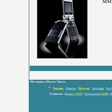
MMS,
Мы верим в Иисуса Христа
Украина
Новости
Мелодии
Логотипы
Fun-
Телефоны:
Каталог (
3147
)
Фотогалерея (
3238
)
Н